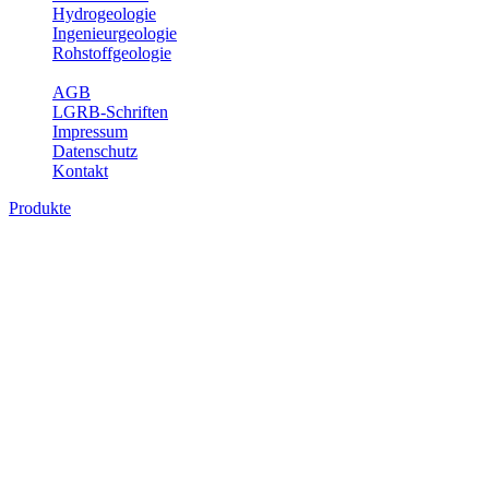
Hydrogeologie
Ingenieurgeologie
Rohstoffgeologie
Service
AGB
LGRB-Schriften
Impressum
Datenschutz
Kontakt
Produkte
Produkte des Themenbereichs Ingenieurge
Die Ingenieurgeologie bildet die Schnittstelle zwischen den Erkenn
steht die sachgerechte Beurteilung der geotechnischen Eigenschaften
oder Sicherungsmaßnahmen bereitzustellen. Auf Grundlage langjähri
Daseinsvorsorge, der Bauleitplanung sowie der wirtschaftlichen Weit
Bitte wählen Sie ein Produkt im gewünschten Format aus.
Digitale Produkte, die direkt downloadbar sind, finden Sie auf d