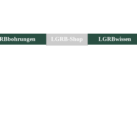
RBbohrungen
LGRB-Shop
LGRBwissen