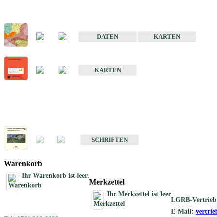
Sonderkarten
Der Baugrund von Stuttgart
DATEN
KARTEN
Der Baugrund von Heilbronn
KARTEN
Schriften
Schriften des Fachbereichs Ingenieurgeologie
SCHRIFTEN
Warenkorb
Ihr Warenkorb ist leer.
Merkzettel
Ihr Merkzettel ist leer
LGRB-Vertrieb
E-Mail:
vertri