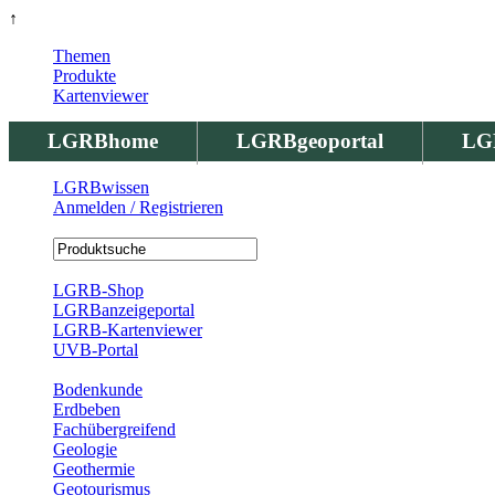
↑
Themen
Produkte
Kartenviewer
LGRBhome
LGRBgeoportal
LG
LGRBwissen
Anmelden / Registrieren
Registrierung
LGRB-Shop
LGRBanzeigeportal
LGRB-Kartenviewer
UVB-Portal
Produkte
Bodenkunde
Erdbeben
Fachübergreifend
Geologie
Geothermie
Geotourismus