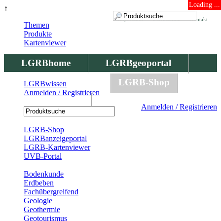
Loading ...
↑
Impressum
Datenschutz
Kontakt
Themen
Produkte
Kartenviewer
LGRBhome
LGRBgeoportal
LGRBbohrungen
LGRB-Shop
LGRBwissen
Anmelden / Registrieren
LGRBwissen
Anmelden / Registrieren
Registrierung
LGRB-Shop
LGRBanzeigeportal
LGRB-Kartenviewer
UVB-Portal
Produkte
Bodenkunde
Erdbeben
Fachübergreifend
Geologie
Geothermie
Geotourismus