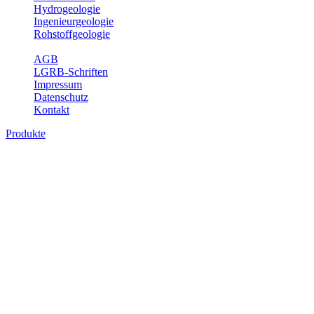
Hydrogeologie
Ingenieurgeologie
Rohstoffgeologie
Service
AGB
LGRB-Schriften
Impressum
Datenschutz
Kontakt
Produkte
Produkte des Themenbereichs
Ingenieurgeologie
Die Ingenieurgeologie bildet die Schnittstelle zwischen den
Erkenntnissen der klassischen geowissenschaftlichen
Landesaufnahme und den Anforderungen des praktischen
Ingenieurwesens. Im Vordergrund steht die sachgerechte
Beurteilung der geotechnischen Eigenschaften von geologischen
Einheiten, um so eine möglichst zuverlässige Grundlage für die
Planung und Realisierung von Bauvorhaben, Sanierungs- oder
Sicherungsmaßnahmen bereitzustellen. Auf Grundlage langjähriger
regionaler Erfahrungen sowie bodenmechanischer Analytik dient