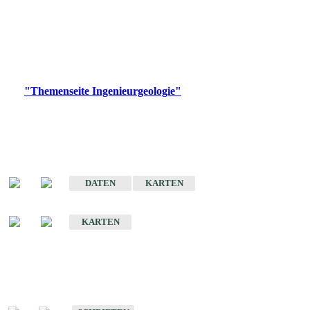
die Ingenieurgeologie in hohem Maße den Belangen der
Daseinsvorsorge, der Bauleitplanung sowie der wirtschaftlichen
Weiterentwicklung.
Bitte wählen Sie ein Produkt im gewünschten Format aus.
Digitale Produkte, die direkt downloadbar sind, finden Sie auf
der
"Themenseite Ingenieurgeologie"
im
LGRBgeoportal
.
Sonderkarten
Der Baugrund von Stuttgart
DATEN
KARTEN
Der Baugrund von Heilbronn
KARTEN
Schriften
Schriften des Fachbereichs Ingenieurgeologie