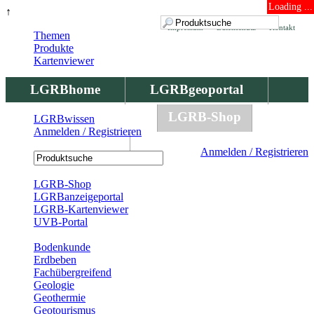
Loading ...
↑
Impressum
Datenschutz
Kontakt
Themen
Produkte
Kartenviewer
LGRBhome
LGRBgeoportal
LGRBbohrungen
LGRB-Shop
LGRBwissen
Anmelden / Registrieren
LGRBwissen
Anmelden / Registrieren
Registrierung
LGRB-Shop
LGRBanzeigeportal
LGRB-Kartenviewer
UVB-Portal
Produkte
Bodenkunde
Erdbeben
Fachübergreifend
Geologie
Geothermie
Geotourismus