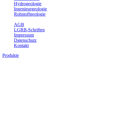
Hydrogeologie
Ingenieurgeologie
Rohstoffgeologie
Service
AGB
LGRB-Schriften
Impressum
Datenschutz
Kontakt
Produkte
Produkte des Themenbereichs
Ingenieurgeologie
Die Ingenieurgeologie bildet die Schnittstelle zwischen den
Erkenntnissen der klassischen geowissenschaftlichen
Landesaufnahme und den Anforderungen des praktischen
Ingenieurwesens. Im Vordergrund steht die sachgerechte
Beurteilung der geotechnischen Eigenschaften von geologischen
Einheiten, um so eine möglichst zuverlässige Grundlage für die
Planung und Realisierung von Bauvorhaben, Sanierungs- oder
Sicherungsmaßnahmen bereitzustellen. Auf Grundlage langjähriger
regionaler Erfahrungen sowie bodenmechanischer Analytik dient