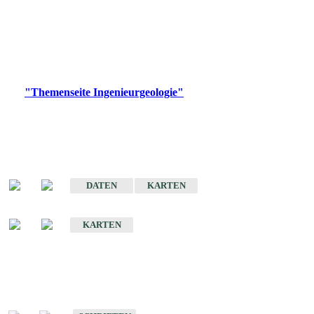
die Ingenieurgeologie in hohem Maße den Belangen der
Daseinsvorsorge, der Bauleitplanung sowie der wirtschaftlichen
Weiterentwicklung.
Bitte wählen Sie ein Produkt im gewünschten Format aus.
Digitale Produkte, die direkt downloadbar sind, finden Sie auf
der
"Themenseite Ingenieurgeologie"
im
LGRBgeoportal
.
Sonderkarten
Der Baugrund von Stuttgart
DATEN
KARTEN
Der Baugrund von Heilbronn
KARTEN
Schriften
Schriften des Fachbereichs Ingenieurgeologie