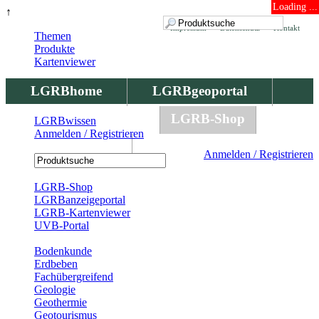
Loading ...
↑
Impressum
Datenschutz
Kontakt
Themen
Produkte
Kartenviewer
LGRBhome
LGRBgeoportal
LGRBbohrungen
LGRB-Shop
LGRBwissen
Anmelden / Registrieren
LGRBwissen
Anmelden / Registrieren
Registrierung
LGRB-Shop
LGRBanzeigeportal
LGRB-Kartenviewer
UVB-Portal
Produkte
Bodenkunde
Erdbeben
Fachübergreifend
Geologie
Geothermie
Geotourismus