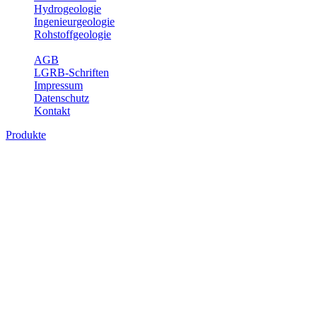
Hydrogeologie
Ingenieurgeologie
Rohstoffgeologie
Service
AGB
LGRB-Schriften
Impressum
Datenschutz
Kontakt
Produkte
Produkte des Themenbereichs
Ingenieurgeologie
Die Ingenieurgeologie bildet die Schnittstelle zwischen den
Erkenntnissen der klassischen geowissenschaftlichen
Landesaufnahme und den Anforderungen des praktischen
Ingenieurwesens. Im Vordergrund steht die sachgerechte
Beurteilung der geotechnischen Eigenschaften von geologischen
Einheiten, um so eine möglichst zuverlässige Grundlage für die
Planung und Realisierung von Bauvorhaben, Sanierungs- oder
Sicherungsmaßnahmen bereitzustellen. Auf Grundlage langjähriger
regionaler Erfahrungen sowie bodenmechanischer Analytik dient