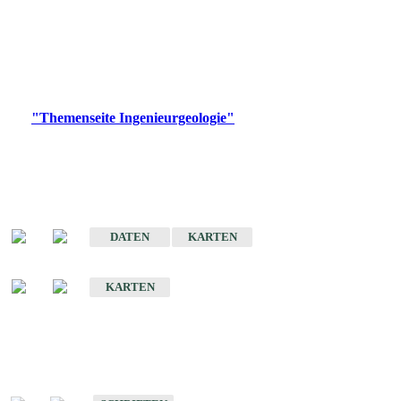
die Ingenieurgeologie in hohem Maße den Belangen der
Daseinsvorsorge, der Bauleitplanung sowie der wirtschaftlichen
Weiterentwicklung.
Bitte wählen Sie ein Produkt im gewünschten Format aus.
Digitale Produkte, die direkt downloadbar sind, finden Sie auf
der
"Themenseite Ingenieurgeologie"
im
LGRBgeoportal
.
Sonderkarten
Der Baugrund von Stuttgart
DATEN
KARTEN
Der Baugrund von Heilbronn
KARTEN
Schriften
Schriften des Fachbereichs Ingenieurgeologie