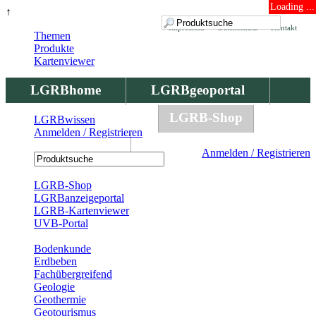
Loading ...
↑
Impressum
Datenschutz
Kontakt
Themen
Produkte
Kartenviewer
LGRBhome
LGRBgeoportal
LGRBbohrungen
LGRB-Shop
LGRBwissen
Anmelden / Registrieren
LGRBwissen
Anmelden / Registrieren
Registrierung
LGRB-Shop
LGRBanzeigeportal
LGRB-Kartenviewer
UVB-Portal
Produkte
Bodenkunde
Erdbeben
Fachübergreifend
Geologie
Geothermie
Geotourismus