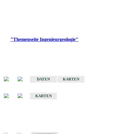
die Ingenieurgeologie in hohem Maße den Belangen der
Daseinsvorsorge, der Bauleitplanung sowie der wirtschaftlichen
Weiterentwicklung.
Bitte wählen Sie ein Produkt im gewünschten Format aus.
Digitale Produkte, die direkt downloadbar sind, finden Sie auf
der
"Themenseite Ingenieurgeologie"
im
LGRBgeoportal
.
Sonderkarten
Der Baugrund von Stuttgart
DATEN
KARTEN
Der Baugrund von Heilbronn
KARTEN
Schriften
Schriften des Fachbereichs Ingenieurgeologie