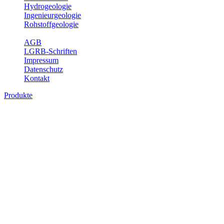
Hydrogeologie
Ingenieurgeologie
Rohstoffgeologie
Service
AGB
LGRB-Schriften
Impressum
Datenschutz
Kontakt
Produkte
Produkte des Themenbereichs
Ingenieurgeologie
Die Ingenieurgeologie bildet die Schnittstelle zwischen den
Erkenntnissen der klassischen geowissenschaftlichen
Landesaufnahme und den Anforderungen des praktischen
Ingenieurwesens. Im Vordergrund steht die sachgerechte
Beurteilung der geotechnischen Eigenschaften von geologischen
Einheiten, um so eine möglichst zuverlässige Grundlage für die
Planung und Realisierung von Bauvorhaben, Sanierungs- oder
Sicherungsmaßnahmen bereitzustellen. Auf Grundlage langjähriger
regionaler Erfahrungen sowie bodenmechanischer Analytik dient