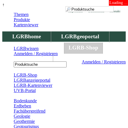
Loading ...
↑
Impressum
Datenschutz
Kontakt
Themen
Produkte
Kartenviewer
LGRBhome
LGRBgeoportal
LGRBbohrungen
LGRB-Shop
LGRBwissen
Anmelden / Registrieren
LGRBwissen
Anmelden / Registrieren
Registrierung
LGRB-Shop
LGRBanzeigeportal
LGRB-Kartenviewer
UVB-Portal
Produkte
Bodenkunde
Erdbeben
Fachübergreifend
Geologie
Geothermie
Geotourismus