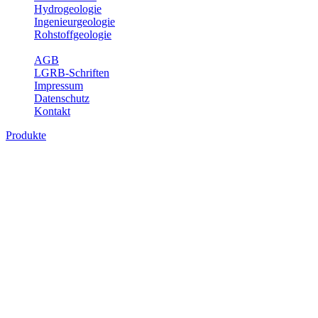
Hydrogeologie
Ingenieurgeologie
Rohstoffgeologie
Service
AGB
LGRB-Schriften
Impressum
Datenschutz
Kontakt
Produkte
Produkte des Themenbereichs
Ingenieurgeologie
Die Ingenieurgeologie bildet die Schnittstelle zwischen den
Erkenntnissen der klassischen geowissenschaftlichen
Landesaufnahme und den Anforderungen des praktischen
Ingenieurwesens. Im Vordergrund steht die sachgerechte
Beurteilung der geotechnischen Eigenschaften von geologischen
Einheiten, um so eine möglichst zuverlässige Grundlage für die
Planung und Realisierung von Bauvorhaben, Sanierungs- oder
Sicherungsmaßnahmen bereitzustellen. Auf Grundlage langjähriger
regionaler Erfahrungen sowie bodenmechanischer Analytik dient