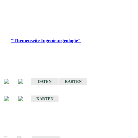
die Ingenieurgeologie in hohem Maße den Belangen der
Daseinsvorsorge, der Bauleitplanung sowie der wirtschaftlichen
Weiterentwicklung.
Bitte wählen Sie ein Produkt im gewünschten Format aus.
Digitale Produkte, die direkt downloadbar sind, finden Sie auf
der
"Themenseite Ingenieurgeologie"
im
LGRBgeoportal
.
Sonderkarten
Der Baugrund von Stuttgart
DATEN
KARTEN
Der Baugrund von Heilbronn
KARTEN
Schriften
Schriften des Fachbereichs Ingenieurgeologie