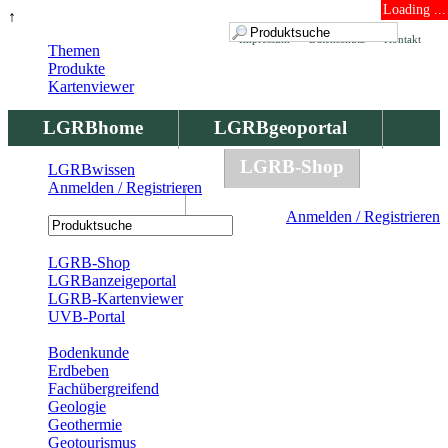
Loading ...
↑
Impressum
Datenschutz
Kontakt
Themen
Produkte
Kartenviewer
LGRBhome
LGRBgeoportal
LGRBbohrungen
LGRB-Shop
LGRBwissen
Anmelden / Registrieren
LGRBwissen
Anmelden / Registrieren
Registrierung
LGRB-Shop
LGRBanzeigeportal
LGRB-Kartenviewer
UVB-Portal
Produkte
Bodenkunde
Erdbeben
Fachübergreifend
Geologie
Geothermie
Geotourismus