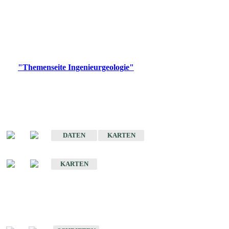
die Ingenieurgeologie in hohem Maße den Belangen der
Daseinsvorsorge, der Bauleitplanung sowie der wirtschaftlichen
Weiterentwicklung.
Bitte wählen Sie ein Produkt im gewünschten Format aus.
Digitale Produkte, die direkt downloadbar sind, finden Sie auf
der
"Themenseite Ingenieurgeologie"
im
LGRBgeoportal
.
Sonderkarten
Der Baugrund von Stuttgart
DATEN
KARTEN
Der Baugrund von Heilbronn
KARTEN
Schriften
Schriften des Fachbereichs Ingenieurgeologie