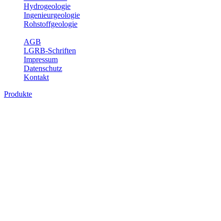
Hydrogeologie
Ingenieurgeologie
Rohstoffgeologie
Service
AGB
LGRB-Schriften
Impressum
Datenschutz
Kontakt
Produkte
Produkte des Themenbereichs
Ingenieurgeologie
Die Ingenieurgeologie bildet die Schnittstelle zwischen den
Erkenntnissen der klassischen geowissenschaftlichen
Landesaufnahme und den Anforderungen des praktischen
Ingenieurwesens. Im Vordergrund steht die sachgerechte
Beurteilung der geotechnischen Eigenschaften von geologischen
Einheiten, um so eine möglichst zuverlässige Grundlage für die
Planung und Realisierung von Bauvorhaben, Sanierungs- oder
Sicherungsmaßnahmen bereitzustellen. Auf Grundlage langjähriger
regionaler Erfahrungen sowie bodenmechanischer Analytik dient