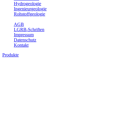
Hydrogeologie
Ingenieurgeologie
Rohstoffgeologie
Service
AGB
LGRB-Schriften
Impressum
Datenschutz
Kontakt
Produkte
Hydrogeologische Karte von Baden-
Württemberg 1 : 50 000 (HGK), analoge
Karten
Die Hydrogeologische Karte (HGK) ist (neben der
Hydrogeologischen Erkundung) das Ergebnis der
hydrogeologischen Kartierung. Die Hydrogeologische Kartierung
hat zum Ziel, die bekannten geologischen, hydrogeologischen und
wasserwirtschaftlichen Grundlagendaten eines Gebietes zu erheben,
zusammenfassend auszuwerten und im Hinblick auf
wasserwirtschaftlich relevante Fragestellungenzu bewerten. Es