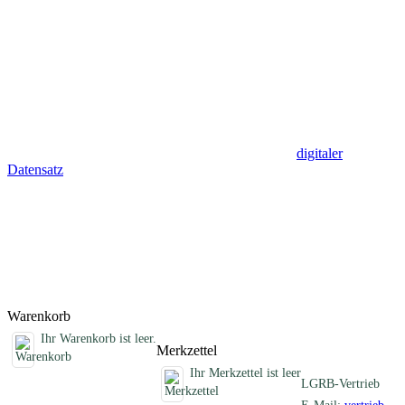
handelt sich dabei um die umfassende Beschreibung der
Grundwasservorkommen im jeweiligen Blattgebiet mit Hilfe
hydrogeologischer, hydrologischer und hydrochemischer Karten in
der Regel im Maßstab 1 : 50 000 (jeweils 6-13 Karten). Im
Erläuterungsheft wird der hydrogeologische Kenntnisstand zu dem
Gebiet detailliert dargelegt.
Es sind nur die vom LGRB lieferbaren HGKs aufgeführt. Die
gedruckten Ausgaben der älteren HGKs aus dem Gebiet des
Oberrheingrabens sind vergriffen, werden aber als
digitaler
Datensatz
mit Texten im PDF-Format und größtenteils auch als
georefenzierte Rasterkarten (Scans) angeboten.
Das (vorerst) letzte Produkt dieser Reihe stellt die hydrogeologische
Karte Baden-Württemberg Argen-Ach-Rinne und Isnyer Becken
(2010) dar.
Titel
Preis
Produktliste wird geladen ...
Titel
Preis
Warenkorb
Ihr Warenkorb ist leer.
Merkzettel
Ihr Merkzettel ist leer
LGRB-Vertrieb