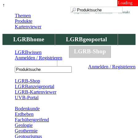
Loading ...
↑
Impressum
Datenschutz
Kontakt
Themen
Produkte
Kartenviewer
LGRBhome
LGRBgeoportal
LGRBbohrungen
LGRB-Shop
LGRBwissen
Anmelden / Registrieren
LGRBwissen
Anmelden / Registrieren
Registrierung
LGRB-Shop
LGRBanzeigeportal
LGRB-Kartenviewer
UVB-Portal
Produkte
Bodenkunde
Erdbeben
Fachübergreifend
Geologie
Geothermie
Geotourismus