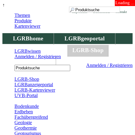
Loading ...
↑
Impressum
Datenschutz
Kontakt
Themen
Produkte
Kartenviewer
LGRBhome
LGRBgeoportal
LGRBbohrungen
LGRB-Shop
LGRBwissen
Anmelden / Registrieren
LGRBwissen
Anmelden / Registrieren
Registrierung
LGRB-Shop
LGRBanzeigeportal
LGRB-Kartenviewer
UVB-Portal
Produkte
Bodenkunde
Erdbeben
Fachübergreifend
Geologie
Geothermie
Geotourismus