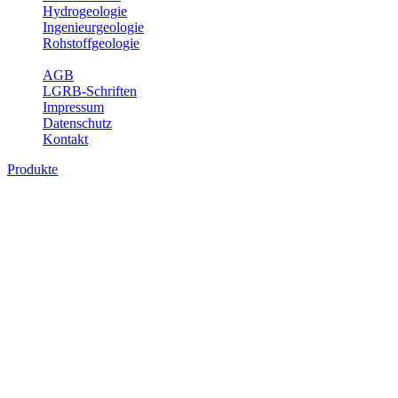
Hydrogeologie
Ingenieurgeologie
Rohstoffgeologie
Service
AGB
LGRB-Schriften
Impressum
Datenschutz
Kontakt
Produkte
Produkte des Themenbereichs
Hydrogeologie
Grundwasser ist die unterirdische Abflusskomponente des
Wasserkreislaufs und wesentlicher Bestandteil des Naturhaushalts.
Bei der Infiltration und Untergrundpassage kommt es zu vielfältigen
physikalischen und chemischen Wechselwirkungen mit dem
Untergrund. Die Aufenthaltszeit im Untergrund variiert zwischen
Tagen und Jahrtausenden. Im Fachbereich Hydrogeologie werden
Themen wie Grundwasserergiebigkeit, Hydrogeologische
Einheiten, Mineral-/Thermalwässer und Geogene
Grundwassertypen gezeigt.