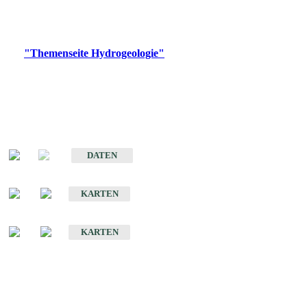
Bitte wählen Sie ein Produkt im gewünschten Format aus.
Digitale Produkte, die direkt downloadbar sind, finden Sie auf
der
"Themenseite Hydrogeologie"
im
LGRBgeoportal
.
Sonstige Fachthemen
Hydrogeologischer Bau und Aquifereigenschaften der Lockergesteine
im Oberrheingraben
DATEN
Hydrogeologische Erkundung von Baden-Württemberg 1 : 50 000 (HGE)
KARTEN
Hydrogeologische Karte von Baden-Württemberg 1 : 50 000 (HGK)
KARTEN
Schriften