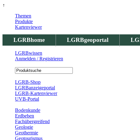
↑
Themen
Produkte
Kartenviewer
LGRBhome
LGRBgeoportal
LG
LGRBwissen
Anmelden / Registrieren
Registrierung
LGRB-Shop
LGRBanzeigeportal
LGRB-Kartenviewer
UVB-Portal
Produkte
Bodenkunde
Erdbeben
Fachübergreifend
Geologie
Geothermie
Geotourismus