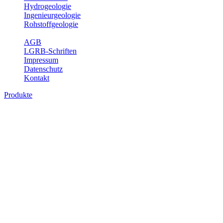
Hydrogeologie
Ingenieurgeologie
Rohstoffgeologie
Service
AGB
LGRB-Schriften
Impressum
Datenschutz
Kontakt
Produkte
Produkte des Themenbereichs Hydrogeolo
Grundwasser ist die unterirdische Abflusskomponente des Wasserkreisl
und chemischen Wechselwirkungen mit dem Untergrund. Die Aufentha
Grundwasserergiebigkeit, Hydrogeologische Einheiten, Mineral-/Th
Bitte wählen Sie ein Produkt im gewünschten Format aus.
Digitale Produkte, die direkt downloadbar sind, finden Sie auf d
Sonstige Fachthemen