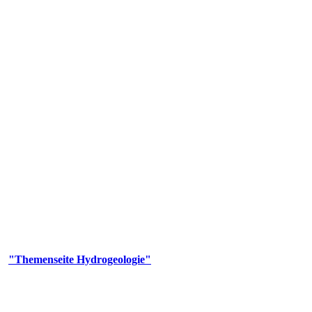
gie
aufs und wesentlicher Bestandteil des Naturhaushalts. Bei der Infiltr
ltszeit im Untergrund variiert zwischen Tagen und Jahrtausenden. 
ermalwässer und Geogene Grundwassertypen gezeigt.
er
"Themenseite Hydrogeologie"
im
LGRBgeoportal
.