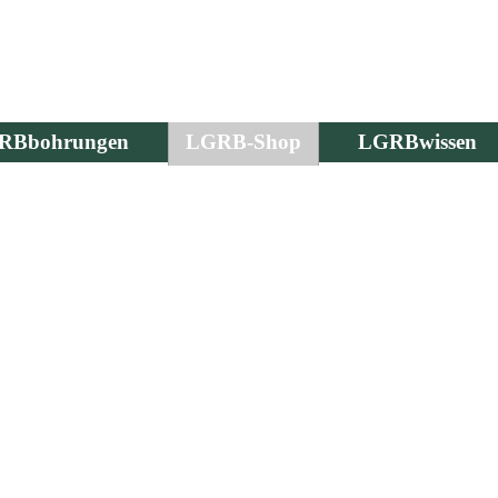
RBbohrungen
LGRB-Shop
LGRBwissen