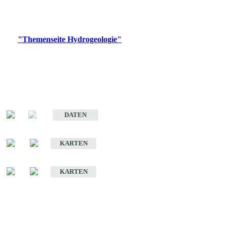
Bitte wählen Sie ein Produkt im gewünschten Format aus.
Digitale Produkte, die direkt downloadbar sind, finden Sie auf
der
"Themenseite Hydrogeologie"
im
LGRBgeoportal
.
Sonstige Fachthemen
Hydrogeologischer Bau und Aquifereigenschaften der Lockergesteine
im Oberrheingraben
DATEN
Hydrogeologische Erkundung von Baden-Württemberg 1 : 50 000 (HGE)
KARTEN
Hydrogeologische Karte von Baden-Württemberg 1 : 50 000 (HGK)
KARTEN
Schriften