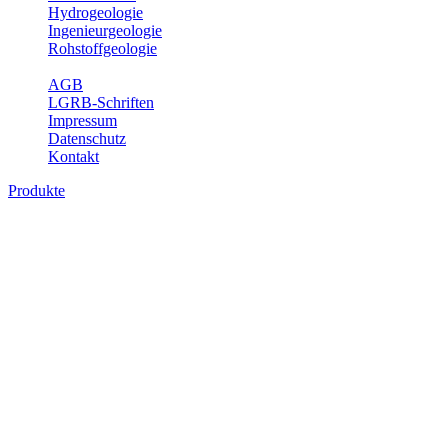
Hydrogeologie
Ingenieurgeologie
Rohstoffgeologie
Service
AGB
LGRB-Schriften
Impressum
Datenschutz
Kontakt
Produkte
Produkte des Themenbereichs
Hydrogeologie
Grundwasser ist die unterirdische Abflusskomponente des
Wasserkreislaufs und wesentlicher Bestandteil des Naturhaushalts.
Bei der Infiltration und Untergrundpassage kommt es zu vielfältigen
physikalischen und chemischen Wechselwirkungen mit dem
Untergrund. Die Aufenthaltszeit im Untergrund variiert zwischen
Tagen und Jahrtausenden. Im Fachbereich Hydrogeologie werden
Themen wie Grundwasserergiebigkeit, Hydrogeologische
Einheiten, Mineral-/Thermalwässer und Geogene
Grundwassertypen gezeigt.