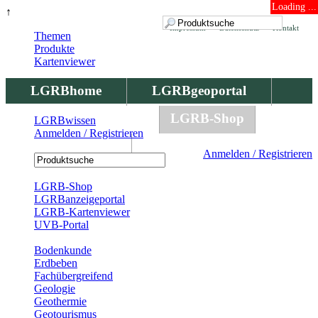
Loading ...
↑
Impressum
Datenschutz
Kontakt
Themen
Produkte
Kartenviewer
LGRBhome
LGRBgeoportal
LGRBbohrungen
LGRB-Shop
LGRBwissen
Anmelden / Registrieren
LGRBwissen
Anmelden / Registrieren
Registrierung
LGRB-Shop
LGRBanzeigeportal
LGRB-Kartenviewer
UVB-Portal
Produkte
Bodenkunde
Erdbeben
Fachübergreifend
Geologie
Geothermie
Geotourismus