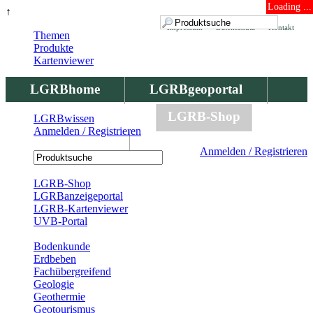
Loading ...
↑
Impressum
Datenschutz
Kontakt
Themen
Produkte
Kartenviewer
LGRBhome
LGRBgeoportal
LGRBbohrungen
LGRB-Shop
LGRBwissen
Anmelden / Registrieren
LGRBwissen
Anmelden / Registrieren
Registrierung
LGRB-Shop
LGRBanzeigeportal
LGRB-Kartenviewer
UVB-Portal
Produkte
Bodenkunde
Erdbeben
Fachübergreifend
Geologie
Geothermie
Geotourismus