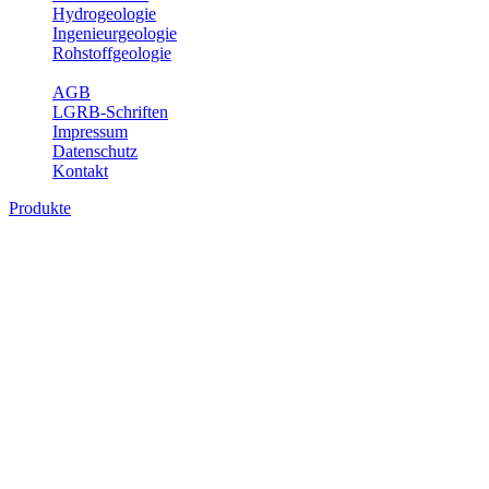
Hydrogeologie
Ingenieurgeologie
Rohstoffgeologie
Service
AGB
LGRB-Schriften
Impressum
Datenschutz
Kontakt
Produkte
Produkte des Themenbereichs
Hydrogeologie
Grundwasser ist die unterirdische Abflusskomponente des
Wasserkreislaufs und wesentlicher Bestandteil des Naturhaushalts.
Bei der Infiltration und Untergrundpassage kommt es zu vielfältigen
physikalischen und chemischen Wechselwirkungen mit dem
Untergrund. Die Aufenthaltszeit im Untergrund variiert zwischen
Tagen und Jahrtausenden. Im Fachbereich Hydrogeologie werden
Themen wie Grundwasserergiebigkeit, Hydrogeologische
Einheiten, Mineral-/Thermalwässer und Geogene
Grundwassertypen gezeigt.