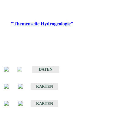
Bitte wählen Sie ein Produkt im gewünschten Format aus.
Digitale Produkte, die direkt downloadbar sind, finden Sie auf
der
"Themenseite Hydrogeologie"
im
LGRBgeoportal
.
Sonstige Fachthemen
Hydrogeologischer Bau und Aquifereigenschaften der Lockergesteine
im Oberrheingraben
DATEN
Hydrogeologische Erkundung von Baden-Württemberg 1 : 50 000 (HGE)
KARTEN
Hydrogeologische Karte von Baden-Württemberg 1 : 50 000 (HGK)
KARTEN
Schriften