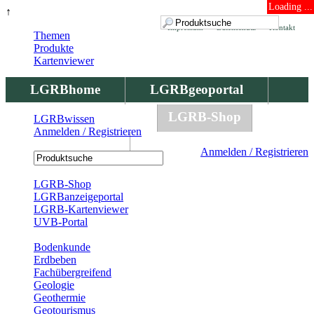
Loading ...
↑
Impressum
Datenschutz
Kontakt
Themen
Produkte
Kartenviewer
LGRBhome
LGRBgeoportal
LGRBbohrungen
LGRB-Shop
LGRBwissen
Anmelden / Registrieren
LGRBwissen
Anmelden / Registrieren
Registrierung
LGRB-Shop
LGRBanzeigeportal
LGRB-Kartenviewer
UVB-Portal
Produkte
Bodenkunde
Erdbeben
Fachübergreifend
Geologie
Geothermie
Geotourismus