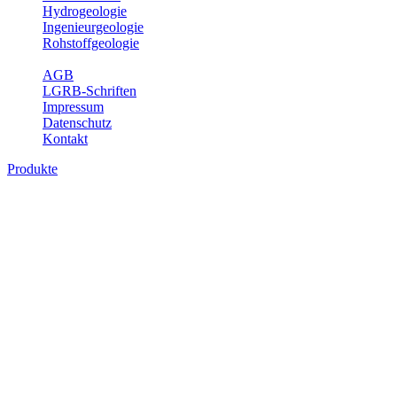
Hydrogeologie
Ingenieurgeologie
Rohstoffgeologie
Service
AGB
LGRB-Schriften
Impressum
Datenschutz
Kontakt
Produkte
Produkte des Themenbereichs
Hydrogeologie
Grundwasser ist die unterirdische Abflusskomponente des
Wasserkreislaufs und wesentlicher Bestandteil des Naturhaushalts.
Bei der Infiltration und Untergrundpassage kommt es zu vielfältigen
physikalischen und chemischen Wechselwirkungen mit dem
Untergrund. Die Aufenthaltszeit im Untergrund variiert zwischen
Tagen und Jahrtausenden. Im Fachbereich Hydrogeologie werden
Themen wie Grundwasserergiebigkeit, Hydrogeologische
Einheiten, Mineral-/Thermalwässer und Geogene
Grundwassertypen gezeigt.