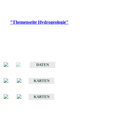
Bitte wählen Sie ein Produkt im gewünschten Format aus.
Digitale Produkte, die direkt downloadbar sind, finden Sie auf
der
"Themenseite Hydrogeologie"
im
LGRBgeoportal
.
Sonstige Fachthemen
Hydrogeologischer Bau und Aquifereigenschaften der Lockergesteine
im Oberrheingraben
DATEN
Hydrogeologische Erkundung von Baden-Württemberg 1 : 50 000 (HGE)
KARTEN
Hydrogeologische Karte von Baden-Württemberg 1 : 50 000 (HGK)
KARTEN
Schriften