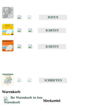
Hydrogeologischer Bau und Aquifereigenschaften der Lockergeste
im Oberrheingraben
DATEN
Hydrogeologische Erkundung von Baden-Württemberg 1 : 50 000
KARTEN
Hydrogeologische Karte von Baden-Württemberg 1 : 50 000 (HGK
KARTEN
Schriften
Schriften des Fachbereichs Hydrogeologie
SCHRIFTEN
Warenkorb
Ihr Warenkorb ist leer.
Merkzettel