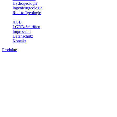
Hydrogeologie
Ingenieurgeologie
Rohstoffgeologie
Service
AGB
LGRB-Schriften
Impressum
Datenschutz
Kontakt
Produkte
Produkte des Themenbereichs Hydrogeolo
Grundwasser ist die unterirdische Abflusskomponente des Wasserkreisl
und chemischen Wechselwirkungen mit dem Untergrund. Die Aufentha
Grundwasserergiebigkeit, Hydrogeologische Einheiten, Mineral-/Th
Bitte wählen Sie ein Produkt im gewünschten Format aus.
Digitale Produkte, die direkt downloadbar sind, finden Sie auf d
Sonstige Fachthemen