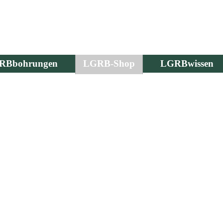
RBbohrungen
LGRB-Shop
LGRBwissen