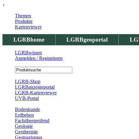
↑
Themen
Produkte
Kartenviewer
LGRBhome
LGRBgeoportal
LG
LGRBwissen
Anmelden / Registrieren
Registrierung
LGRB-Shop
LGRBanzeigeportal
LGRB-Kartenviewer
UVB-Portal
Produkte
Bodenkunde
Erdbeben
Fachübergreifend
Geologie
Geothermie
Geotourismus