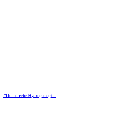
gie
aufs und wesentlicher Bestandteil des Naturhaushalts. Bei der Infiltr
ltszeit im Untergrund variiert zwischen Tagen und Jahrtausenden. 
ermalwässer und Geogene Grundwassertypen gezeigt.
er
"Themenseite Hydrogeologie"
im
LGRBgeoportal
.