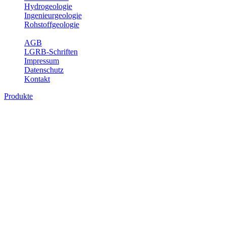
Hydrogeologie
Ingenieurgeologie
Rohstoffgeologie
Service
AGB
LGRB-Schriften
Impressum
Datenschutz
Kontakt
Produkte
Produkte des Themenbereichs Hydrogeolo
Grundwasser ist die unterirdische Abflusskomponente des Wasserkreisl
und chemischen Wechselwirkungen mit dem Untergrund. Die Aufentha
Grundwasserergiebigkeit, Hydrogeologische Einheiten, Mineral-/Th
Bitte wählen Sie ein Produkt im gewünschten Format aus.
Digitale Produkte, die direkt downloadbar sind, finden Sie auf d
Sonstige Fachthemen