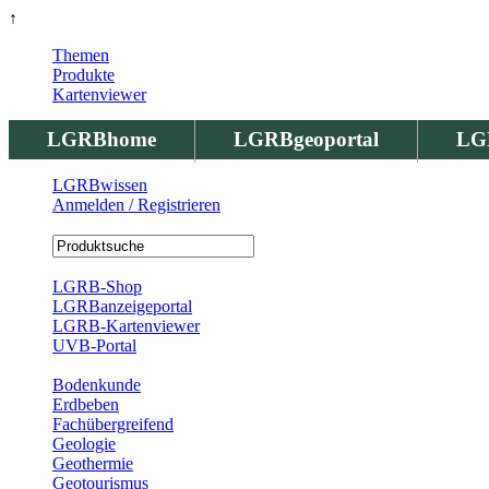
↑
Themen
Produkte
Kartenviewer
LGRBhome
LGRBgeoportal
LG
LGRBwissen
Anmelden / Registrieren
Registrierung
LGRB-Shop
LGRBanzeigeportal
LGRB-Kartenviewer
UVB-Portal
Produkte
Bodenkunde
Erdbeben
Fachübergreifend
Geologie
Geothermie
Geotourismus