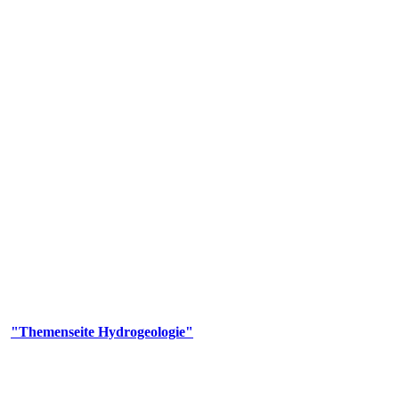
gie
aufs und wesentlicher Bestandteil des Naturhaushalts. Bei der Infiltr
ltszeit im Untergrund variiert zwischen Tagen und Jahrtausenden. 
ermalwässer und Geogene Grundwassertypen gezeigt.
er
"Themenseite Hydrogeologie"
im
LGRBgeoportal
.