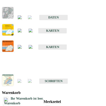
Hydrogeologischer Bau und Aquifereigenschaften der Lockergeste
im Oberrheingraben
DATEN
Hydrogeologische Erkundung von Baden-Württemberg 1 : 50 000
KARTEN
Hydrogeologische Karte von Baden-Württemberg 1 : 50 000 (HGK
KARTEN
Schriften
Schriften des Fachbereichs Hydrogeologie
SCHRIFTEN
Warenkorb
Ihr Warenkorb ist leer.
Merkzettel