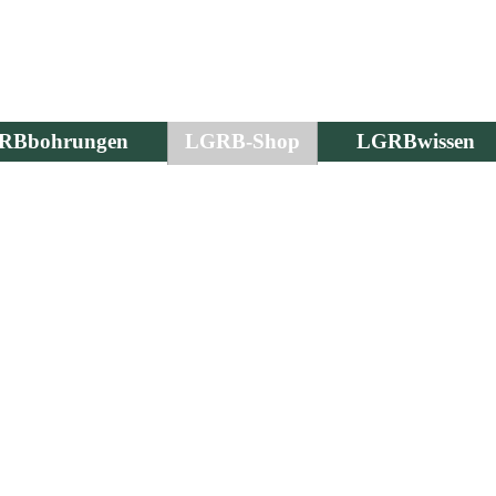
RBbohrungen
LGRB-Shop
LGRBwissen