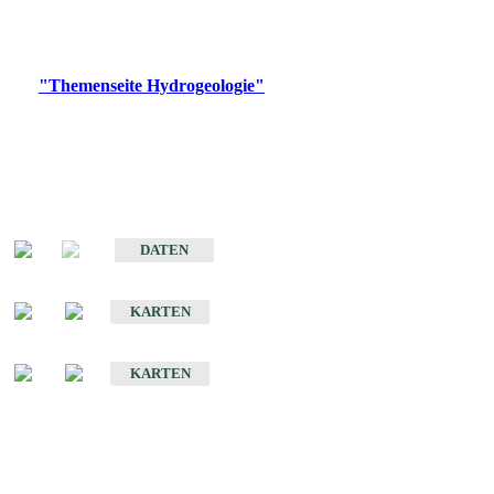
Bitte wählen Sie ein Produkt im gewünschten Format aus.
Digitale Produkte, die direkt downloadbar sind, finden Sie auf
der
"Themenseite Hydrogeologie"
im
LGRBgeoportal
.
Sonstige Fachthemen
Hydrogeologischer Bau und Aquifereigenschaften der Lockergesteine
im Oberrheingraben
DATEN
Hydrogeologische Erkundung von Baden-Württemberg 1 : 50 000 (HGE)
KARTEN
Hydrogeologische Karte von Baden-Württemberg 1 : 50 000 (HGK)
KARTEN
Schriften