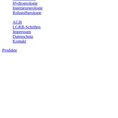
Hydrogeologie
Ingenieurgeologie
Rohstoffgeologie
Service
AGB
LGRB-Schriften
Impressum
Datenschutz
Kontakt
Produkte
Produkte des Themenbereichs
Hydrogeologie
Grundwasser ist die unterirdische Abflusskomponente des
Wasserkreislaufs und wesentlicher Bestandteil des Naturhaushalts.
Bei der Infiltration und Untergrundpassage kommt es zu vielfältigen
physikalischen und chemischen Wechselwirkungen mit dem
Untergrund. Die Aufenthaltszeit im Untergrund variiert zwischen
Tagen und Jahrtausenden. Im Fachbereich Hydrogeologie werden
Themen wie Grundwasserergiebigkeit, Hydrogeologische
Einheiten, Mineral-/Thermalwässer und Geogene
Grundwassertypen gezeigt.