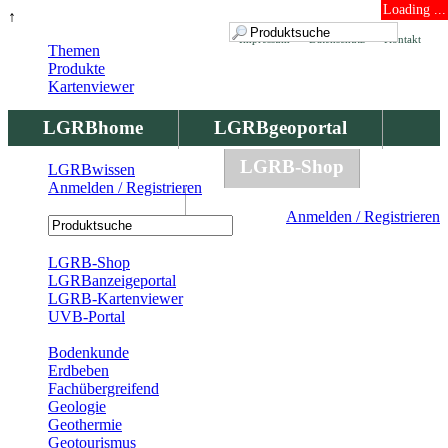
Loading ...
↑
Impressum
Datenschutz
Kontakt
Themen
Produkte
Kartenviewer
LGRBhome
LGRBgeoportal
LGRBbohrungen
LGRB-Shop
LGRBwissen
Anmelden / Registrieren
LGRBwissen
Anmelden / Registrieren
Registrierung
LGRB-Shop
LGRBanzeigeportal
LGRB-Kartenviewer
UVB-Portal
Produkte
Bodenkunde
Erdbeben
Fachübergreifend
Geologie
Geothermie
Geotourismus