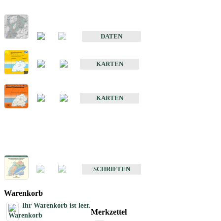
Hydrogeologischer Bau und Aquifereigenschaften der Lockergeste
im Oberrheingraben
DATEN
Hydrogeologische Erkundung von Baden-Württemberg 1 : 50 000
KARTEN
Hydrogeologische Karte von Baden-Württemberg 1 : 50 000 (HGK
KARTEN
Schriften
Schriften des Fachbereichs Hydrogeologie
SCHRIFTEN
Warenkorb
Ihr Warenkorb ist leer.
Merkzettel