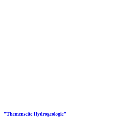
gie
aufs und wesentlicher Bestandteil des Naturhaushalts. Bei der Infiltr
ltszeit im Untergrund variiert zwischen Tagen und Jahrtausenden. 
ermalwässer und Geogene Grundwassertypen gezeigt.
er
"Themenseite Hydrogeologie"
im
LGRBgeoportal
.