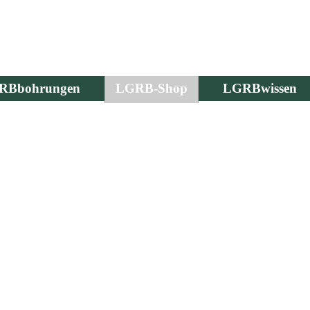
RBbohrungen
LGRB-Shop
LGRBwissen