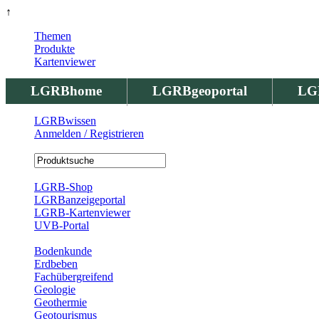
↑
Themen
Produkte
Kartenviewer
LGRBhome
LGRBgeoportal
LG
LGRBwissen
Anmelden / Registrieren
Registrierung
LGRB-Shop
LGRBanzeigeportal
LGRB-Kartenviewer
UVB-Portal
Produkte
Bodenkunde
Erdbeben
Fachübergreifend
Geologie
Geothermie
Geotourismus