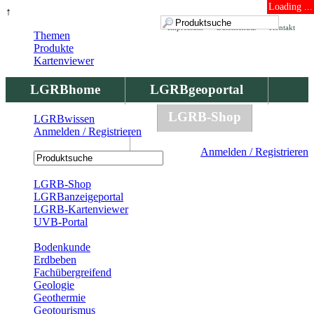
Loading ...
↑
Impressum
Datenschutz
Kontakt
Themen
Produkte
Kartenviewer
LGRBhome
LGRBgeoportal
LGRBbohrungen
LGRB-Shop
LGRBwissen
Anmelden / Registrieren
LGRBwissen
Anmelden / Registrieren
Registrierung
LGRB-Shop
LGRBanzeigeportal
LGRB-Kartenviewer
UVB-Portal
Produkte
Bodenkunde
Erdbeben
Fachübergreifend
Geologie
Geothermie
Geotourismus