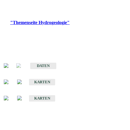
Bitte wählen Sie ein Produkt im gewünschten Format aus.
Digitale Produkte, die direkt downloadbar sind, finden Sie auf
der
"Themenseite Hydrogeologie"
im
LGRBgeoportal
.
Sonstige Fachthemen
Hydrogeologischer Bau und Aquifereigenschaften der Lockergesteine
im Oberrheingraben
DATEN
Hydrogeologische Erkundung von Baden-Württemberg 1 : 50 000 (HGE)
KARTEN
Hydrogeologische Karte von Baden-Württemberg 1 : 50 000 (HGK)
KARTEN
Schriften