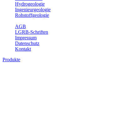
Hydrogeologie
Ingenieurgeologie
Rohstoffgeologie
Service
AGB
LGRB-Schriften
Impressum
Datenschutz
Kontakt
Produkte
Produkte des Themenbereichs
Hydrogeologie
Grundwasser ist die unterirdische Abflusskomponente des
Wasserkreislaufs und wesentlicher Bestandteil des Naturhaushalts.
Bei der Infiltration und Untergrundpassage kommt es zu vielfältigen
physikalischen und chemischen Wechselwirkungen mit dem
Untergrund. Die Aufenthaltszeit im Untergrund variiert zwischen
Tagen und Jahrtausenden. Im Fachbereich Hydrogeologie werden
Themen wie Grundwasserergiebigkeit, Hydrogeologische
Einheiten, Mineral-/Thermalwässer und Geogene
Grundwassertypen gezeigt.