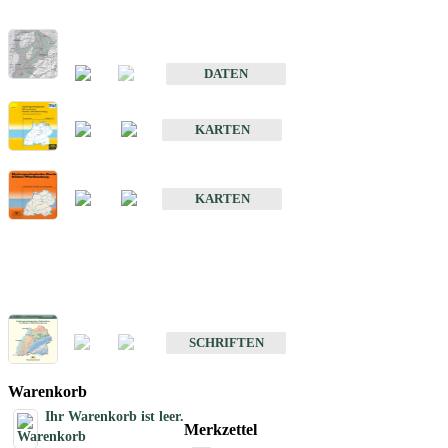
Hydrogeologischer Bau und Aquifereigenschaften der Lockergeste
im Oberrheingraben
DATEN
Hydrogeologische Erkundung von Baden-Württemberg 1 : 50 000
KARTEN
Hydrogeologische Karte von Baden-Württemberg 1 : 50 000 (HGK
KARTEN
Schriften
Schriften des Fachbereichs Hydrogeologie
SCHRIFTEN
Warenkorb
Ihr Warenkorb ist leer.
Merkzettel