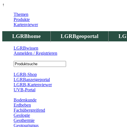
↑
Themen
Produkte
Kartenviewer
LGRBhome
LGRBgeoportal
LG
LGRBwissen
Anmelden / Registrieren
Registrierung
LGRB-Shop
LGRBanzeigeportal
LGRB-Kartenviewer
UVB-Portal
Produkte
Bodenkunde
Erdbeben
Fachübergreifend
Geologie
Geothermie
Geotourismus