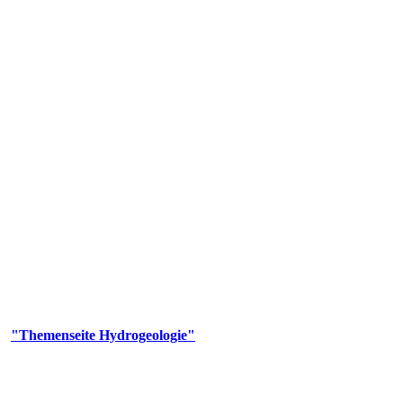
gie
aufs und wesentlicher Bestandteil des Naturhaushalts. Bei der Infiltr
ltszeit im Untergrund variiert zwischen Tagen und Jahrtausenden. 
ermalwässer und Geogene Grundwassertypen gezeigt.
er
"Themenseite Hydrogeologie"
im
LGRBgeoportal
.