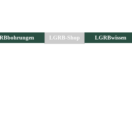
RBbohrungen
LGRB-Shop
LGRBwissen