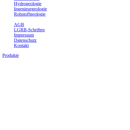
Hydrogeologie
Ingenieurgeologie
Rohstoffgeologie
Service
AGB
LGRB-Schriften
Impressum
Datenschutz
Kontakt
Produkte
Produkte des Themenbereichs Hydrogeolo
Grundwasser ist die unterirdische Abflusskomponente des Wasserkreisl
und chemischen Wechselwirkungen mit dem Untergrund. Die Aufentha
Grundwasserergiebigkeit, Hydrogeologische Einheiten, Mineral-/Th
Bitte wählen Sie ein Produkt im gewünschten Format aus.
Digitale Produkte, die direkt downloadbar sind, finden Sie auf d
Sonstige Fachthemen