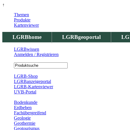
↑
Themen
Produkte
Kartenviewer
LGRBhome
LGRBgeoportal
LG
LGRBwissen
Anmelden / Registrieren
Registrierung
LGRB-Shop
LGRBanzeigeportal
LGRB-Kartenviewer
UVB-Portal
Produkte
Bodenkunde
Erdbeben
Fachübergreifend
Geologie
Geothermie
Geotourismus