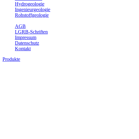
Hydrogeologie
Ingenieurgeologie
Rohstoffgeologie
Service
AGB
LGRB-Schriften
Impressum
Datenschutz
Kontakt
Produkte
Produkte des Themenbereichs Hydrogeolo
Grundwasser ist die unterirdische Abflusskomponente des Wasserkreisl
und chemischen Wechselwirkungen mit dem Untergrund. Die Aufentha
Grundwasserergiebigkeit, Hydrogeologische Einheiten, Mineral-/Th
Bitte wählen Sie ein Produkt im gewünschten Format aus.
Digitale Produkte, die direkt downloadbar sind, finden Sie auf d
Sonstige Fachthemen