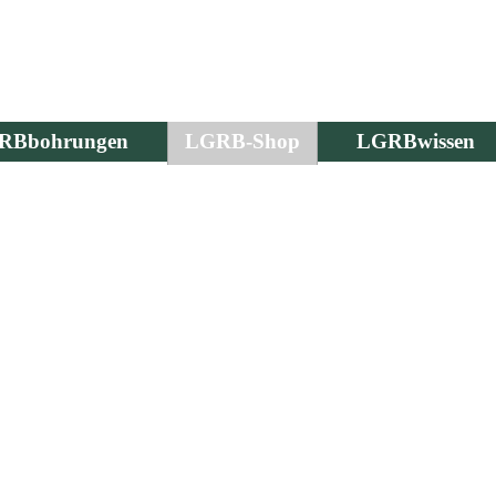
RBbohrungen
LGRB-Shop
LGRBwissen