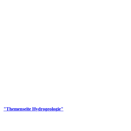
gie
aufs und wesentlicher Bestandteil des Naturhaushalts. Bei der Infiltr
ltszeit im Untergrund variiert zwischen Tagen und Jahrtausenden. 
ermalwässer und Geogene Grundwassertypen gezeigt.
er
"Themenseite Hydrogeologie"
im
LGRBgeoportal
.