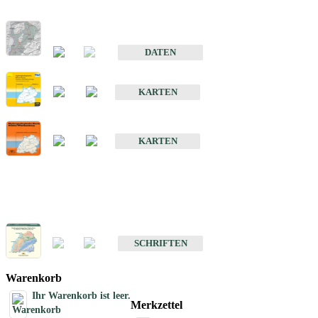
Hydrogeologischer Bau und Aquifereigenschaften der Lockergeste
im Oberrheingraben
DATEN
Hydrogeologische Erkundung von Baden-Württemberg 1 : 50 000
KARTEN
Hydrogeologische Karte von Baden-Württemberg 1 : 50 000 (HGK
KARTEN
Schriften
Schriften des Fachbereichs Hydrogeologie
SCHRIFTEN
Warenkorb
Ihr Warenkorb ist leer.
Merkzettel