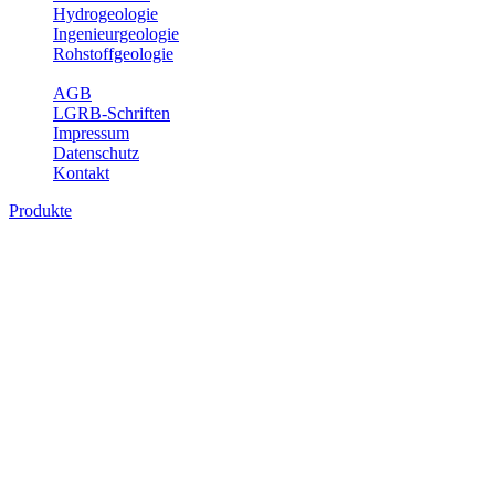
Hydrogeologie
Ingenieurgeologie
Rohstoffgeologie
Service
AGB
LGRB-Schriften
Impressum
Datenschutz
Kontakt
Produkte
Produkte des Themenbereichs
Hydrogeologie
Grundwasser ist die unterirdische Abflusskomponente des
Wasserkreislaufs und wesentlicher Bestandteil des Naturhaushalts.
Bei der Infiltration und Untergrundpassage kommt es zu vielfältigen
physikalischen und chemischen Wechselwirkungen mit dem
Untergrund. Die Aufenthaltszeit im Untergrund variiert zwischen
Tagen und Jahrtausenden. Im Fachbereich Hydrogeologie werden
Themen wie Grundwasserergiebigkeit, Hydrogeologische
Einheiten, Mineral-/Thermalwässer und Geogene
Grundwassertypen gezeigt.