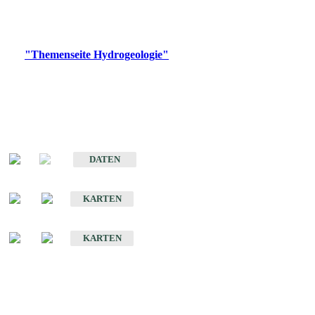
Bitte wählen Sie ein Produkt im gewünschten Format aus.
Digitale Produkte, die direkt downloadbar sind, finden Sie auf
der
"Themenseite Hydrogeologie"
im
LGRBgeoportal
.
Sonstige Fachthemen
Hydrogeologischer Bau und Aquifereigenschaften der Lockergesteine
im Oberrheingraben
DATEN
Hydrogeologische Erkundung von Baden-Württemberg 1 : 50 000 (HGE)
KARTEN
Hydrogeologische Karte von Baden-Württemberg 1 : 50 000 (HGK)
KARTEN
Schriften