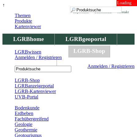
Loading ...
↑
Impressum
Datenschutz
Kontakt
Themen
Produkte
Kartenviewer
LGRBhome
LGRBgeoportal
LGRBbohrungen
LGRB-Shop
LGRBwissen
Anmelden / Registrieren
LGRBwissen
Anmelden / Registrieren
Registrierung
LGRB-Shop
LGRBanzeigeportal
LGRB-Kartenviewer
UVB-Portal
Produkte
Bodenkunde
Erdbeben
Fachübergreifend
Geologie
Geothermie
Geotourismus