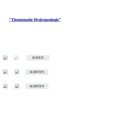
Bitte wählen Sie ein Produkt im gewünschten Format aus.
Digitale Produkte, die direkt downloadbar sind, finden Sie auf
der
"Themenseite Hydrogeologie"
im
LGRBgeoportal
.
Sonstige Fachthemen
Hydrogeologischer Bau und Aquifereigenschaften der Lockergesteine
im Oberrheingraben
DATEN
Hydrogeologische Erkundung von Baden-Württemberg 1 : 50 000 (HGE)
KARTEN
Hydrogeologische Karte von Baden-Württemberg 1 : 50 000 (HGK)
KARTEN
Schriften