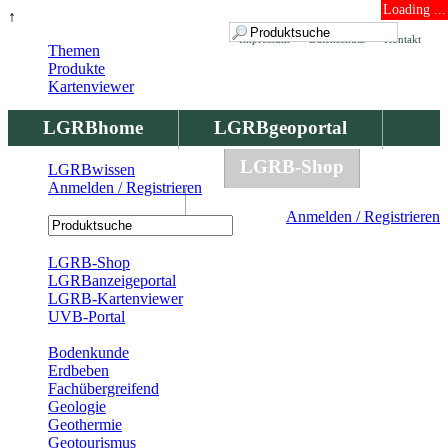
Loading ...
↑
Impressum
Datenschutz
Kontakt
Themen
Produkte
Kartenviewer
LGRBhome
LGRBgeoportal
LGRBbohrungen
LGRB-Shop
LGRBwissen
Anmelden / Registrieren
LGRBwissen
Anmelden / Registrieren
Registrierung
LGRB-Shop
LGRBanzeigeportal
LGRB-Kartenviewer
UVB-Portal
Produkte
Bodenkunde
Erdbeben
Fachübergreifend
Geologie
Geothermie
Geotourismus