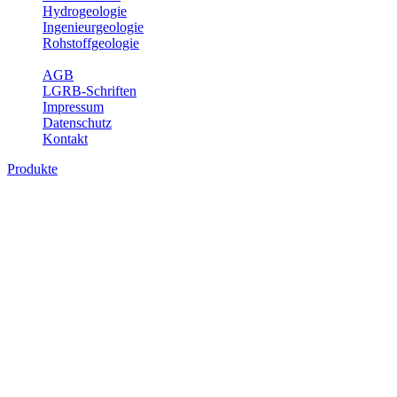
Hydrogeologie
Ingenieurgeologie
Rohstoffgeologie
Service
AGB
LGRB-Schriften
Impressum
Datenschutz
Kontakt
Produkte
Produkte des Themenbereichs
Hydrogeologie
Grundwasser ist die unterirdische Abflusskomponente des
Wasserkreislaufs und wesentlicher Bestandteil des Naturhaushalts.
Bei der Infiltration und Untergrundpassage kommt es zu vielfältigen
physikalischen und chemischen Wechselwirkungen mit dem
Untergrund. Die Aufenthaltszeit im Untergrund variiert zwischen
Tagen und Jahrtausenden. Im Fachbereich Hydrogeologie werden
Themen wie Grundwasserergiebigkeit, Hydrogeologische
Einheiten, Mineral-/Thermalwässer und Geogene
Grundwassertypen gezeigt.