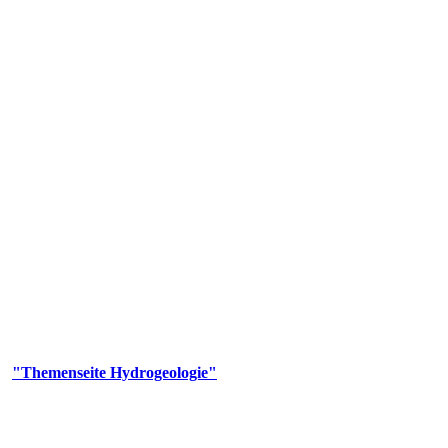
gie
aufs und wesentlicher Bestandteil des Naturhaushalts. Bei der Infiltr
ltszeit im Untergrund variiert zwischen Tagen und Jahrtausenden. 
ermalwässer und Geogene Grundwassertypen gezeigt.
er
"Themenseite Hydrogeologie"
im
LGRBgeoportal
.