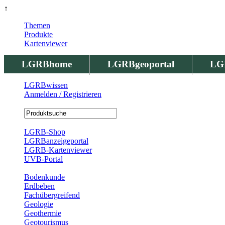
↑
Themen
Produkte
Kartenviewer
LGRBhome
LGRBgeoportal
LG
LGRBwissen
Anmelden / Registrieren
Registrierung
LGRB-Shop
LGRBanzeigeportal
LGRB-Kartenviewer
UVB-Portal
Produkte
Bodenkunde
Erdbeben
Fachübergreifend
Geologie
Geothermie
Geotourismus