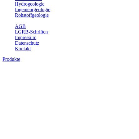
Hydrogeologie
Ingenieurgeologie
Rohstoffgeologie
Service
AGB
LGRB-Schriften
Impressum
Datenschutz
Kontakt
Produkte
Produkte des Themenbereichs Hydrogeolo
Grundwasser ist die unterirdische Abflusskomponente des Wasserkreisl
und chemischen Wechselwirkungen mit dem Untergrund. Die Aufentha
Grundwasserergiebigkeit, Hydrogeologische Einheiten, Mineral-/Th
Bitte wählen Sie ein Produkt im gewünschten Format aus.
Digitale Produkte, die direkt downloadbar sind, finden Sie auf d
Sonstige Fachthemen