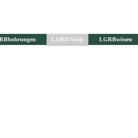
RBbohrungen
LGRB-Shop
LGRBwissen