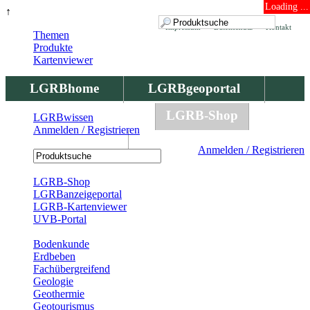
Loading ...
↑
Impressum
Datenschutz
Kontakt
Themen
Produkte
Kartenviewer
LGRBhome
LGRBgeoportal
LGRBbohrungen
LGRB-Shop
LGRBwissen
Anmelden / Registrieren
LGRBwissen
Anmelden / Registrieren
Registrierung
LGRB-Shop
LGRBanzeigeportal
LGRB-Kartenviewer
UVB-Portal
Produkte
Bodenkunde
Erdbeben
Fachübergreifend
Geologie
Geothermie
Geotourismus