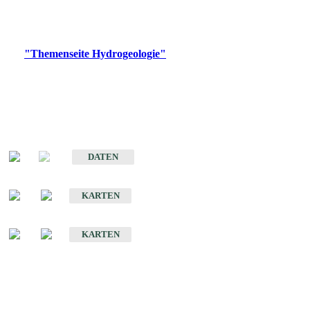
Bitte wählen Sie ein Produkt im gewünschten Format aus.
Digitale Produkte, die direkt downloadbar sind, finden Sie auf
der
"Themenseite Hydrogeologie"
im
LGRBgeoportal
.
Sonstige Fachthemen
Hydrogeologischer Bau und Aquifereigenschaften der Lockergesteine
im Oberrheingraben
DATEN
Hydrogeologische Erkundung von Baden-Württemberg 1 : 50 000 (HGE)
KARTEN
Hydrogeologische Karte von Baden-Württemberg 1 : 50 000 (HGK)
KARTEN
Schriften