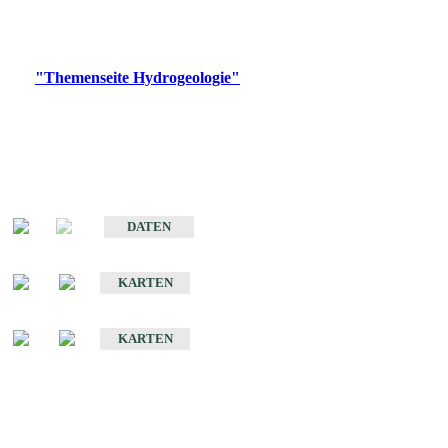
Bitte wählen Sie ein Produkt im gewünschten Format aus.
Digitale Produkte, die direkt downloadbar sind, finden Sie auf
der
"Themenseite Hydrogeologie"
im
LGRBgeoportal
.
Sonstige Fachthemen
Hydrogeologischer Bau und Aquifereigenschaften der Lockergesteine
im Oberrheingraben
DATEN
Hydrogeologische Erkundung von Baden-Württemberg 1 : 50 000 (HGE)
KARTEN
Hydrogeologische Karte von Baden-Württemberg 1 : 50 000 (HGK)
KARTEN
Schriften