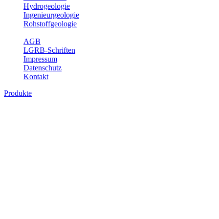
Hydrogeologie
Ingenieurgeologie
Rohstoffgeologie
Service
AGB
LGRB-Schriften
Impressum
Datenschutz
Kontakt
Produkte
Produkte des Themenbereichs
Hydrogeologie
Grundwasser ist die unterirdische Abflusskomponente des
Wasserkreislaufs und wesentlicher Bestandteil des Naturhaushalts.
Bei der Infiltration und Untergrundpassage kommt es zu vielfältigen
physikalischen und chemischen Wechselwirkungen mit dem
Untergrund. Die Aufenthaltszeit im Untergrund variiert zwischen
Tagen und Jahrtausenden. Im Fachbereich Hydrogeologie werden
Themen wie Grundwasserergiebigkeit, Hydrogeologische
Einheiten, Mineral-/Thermalwässer und Geogene
Grundwassertypen gezeigt.