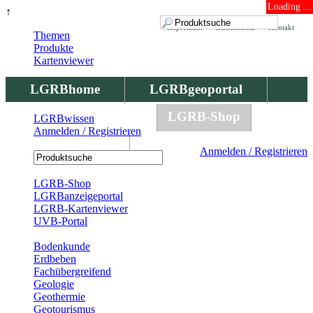
Loading ...
↑
Impressum
Datenschutz
Kontakt
Themen
Produkte
Kartenviewer
LGRBhome
LGRBgeoportal
LGRBbohrungen
LGRB-Shop
LGRBwissen
Anmelden / Registrieren
LGRBwissen
Anmelden / Registrieren
Registrierung
LGRB-Shop
LGRBanzeigeportal
LGRB-Kartenviewer
UVB-Portal
Produkte
Bodenkunde
Erdbeben
Fachübergreifend
Geologie
Geothermie
Geotourismus