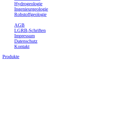
Hydrogeologie
Ingenieurgeologie
Rohstoffgeologie
Service
AGB
LGRB-Schriften
Impressum
Datenschutz
Kontakt
Produkte
Produkte des Themenbereichs
Hydrogeologie
Grundwasser ist die unterirdische Abflusskomponente des
Wasserkreislaufs und wesentlicher Bestandteil des Naturhaushalts.
Bei der Infiltration und Untergrundpassage kommt es zu vielfältigen
physikalischen und chemischen Wechselwirkungen mit dem
Untergrund. Die Aufenthaltszeit im Untergrund variiert zwischen
Tagen und Jahrtausenden. Im Fachbereich Hydrogeologie werden
Themen wie Grundwasserergiebigkeit, Hydrogeologische
Einheiten, Mineral-/Thermalwässer und Geogene
Grundwassertypen gezeigt.