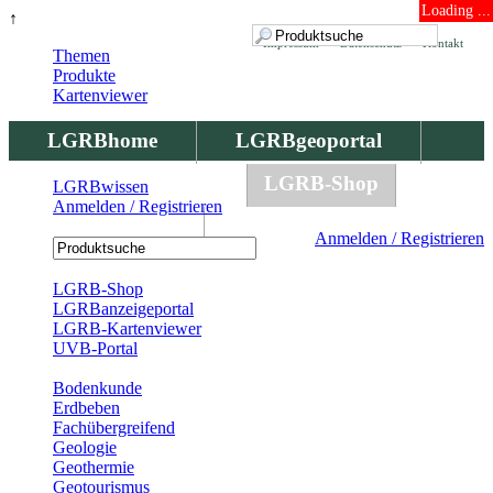
Loading ...
↑
Impressum
Datenschutz
Kontakt
Themen
Produkte
Kartenviewer
LGRBhome
LGRBgeoportal
LGRBbohrungen
LGRB-Shop
LGRBwissen
Anmelden / Registrieren
LGRBwissen
Anmelden / Registrieren
Registrierung
LGRB-Shop
LGRBanzeigeportal
LGRB-Kartenviewer
UVB-Portal
Produkte
Bodenkunde
Erdbeben
Fachübergreifend
Geologie
Geothermie
Geotourismus