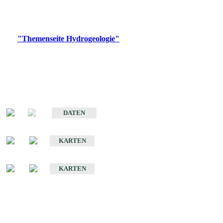
Bitte wählen Sie ein Produkt im gewünschten Format aus.
Digitale Produkte, die direkt downloadbar sind, finden Sie auf
der
"Themenseite Hydrogeologie"
im
LGRBgeoportal
.
Sonstige Fachthemen
Hydrogeologischer Bau und Aquifereigenschaften der Lockergesteine
im Oberrheingraben
DATEN
Hydrogeologische Erkundung von Baden-Württemberg 1 : 50 000 (HGE)
KARTEN
Hydrogeologische Karte von Baden-Württemberg 1 : 50 000 (HGK)
KARTEN
Schriften