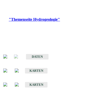
Bitte wählen Sie ein Produkt im gewünschten Format aus.
Digitale Produkte, die direkt downloadbar sind, finden Sie auf
der
"Themenseite Hydrogeologie"
im
LGRBgeoportal
.
Sonstige Fachthemen
Hydrogeologischer Bau und Aquifereigenschaften der Lockergesteine
im Oberrheingraben
DATEN
Hydrogeologische Erkundung von Baden-Württemberg 1 : 50 000 (HGE)
KARTEN
Hydrogeologische Karte von Baden-Württemberg 1 : 50 000 (HGK)
KARTEN
Schriften