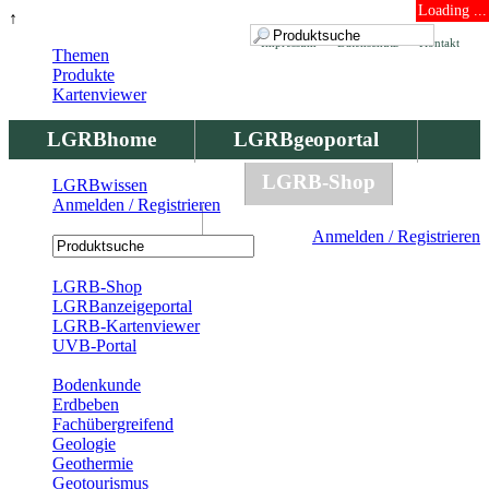
Loading ...
↑
Impressum
Datenschutz
Kontakt
Themen
Produkte
Kartenviewer
LGRBhome
LGRBgeoportal
LGRBbohrungen
LGRB-Shop
LGRBwissen
Anmelden / Registrieren
LGRBwissen
Anmelden / Registrieren
Registrierung
LGRB-Shop
LGRBanzeigeportal
LGRB-Kartenviewer
UVB-Portal
Produkte
Bodenkunde
Erdbeben
Fachübergreifend
Geologie
Geothermie
Geotourismus