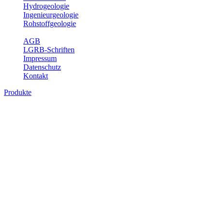
Hydrogeologie
Ingenieurgeologie
Rohstoffgeologie
Service
AGB
LGRB-Schriften
Impressum
Datenschutz
Kontakt
Produkte
Produkte des Themenbereichs
Hydrogeologie
Grundwasser ist die unterirdische Abflusskomponente des
Wasserkreislaufs und wesentlicher Bestandteil des Naturhaushalts.
Bei der Infiltration und Untergrundpassage kommt es zu vielfältigen
physikalischen und chemischen Wechselwirkungen mit dem
Untergrund. Die Aufenthaltszeit im Untergrund variiert zwischen
Tagen und Jahrtausenden. Im Fachbereich Hydrogeologie werden
Themen wie Grundwasserergiebigkeit, Hydrogeologische
Einheiten, Mineral-/Thermalwässer und Geogene
Grundwassertypen gezeigt.