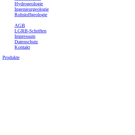
Hydrogeologie
Ingenieurgeologie
Rohstoffgeologie
Service
AGB
LGRB-Schriften
Impressum
Datenschutz
Kontakt
Produkte
Produkte des Themenbereichs
Hydrogeologie
Grundwasser ist die unterirdische Abflusskomponente des
Wasserkreislaufs und wesentlicher Bestandteil des Naturhaushalts.
Bei der Infiltration und Untergrundpassage kommt es zu vielfältigen
physikalischen und chemischen Wechselwirkungen mit dem
Untergrund. Die Aufenthaltszeit im Untergrund variiert zwischen
Tagen und Jahrtausenden. Im Fachbereich Hydrogeologie werden
Themen wie Grundwasserergiebigkeit, Hydrogeologische
Einheiten, Mineral-/Thermalwässer und Geogene
Grundwassertypen gezeigt.