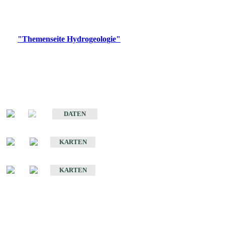
Bitte wählen Sie ein Produkt im gewünschten Format aus.
Digitale Produkte, die direkt downloadbar sind, finden Sie auf
der
"Themenseite Hydrogeologie"
im
LGRBgeoportal
.
Sonstige Fachthemen
Hydrogeologischer Bau und Aquifereigenschaften der Lockergesteine
im Oberrheingraben
DATEN
Hydrogeologische Erkundung von Baden-Württemberg 1 : 50 000 (HGE)
KARTEN
Hydrogeologische Karte von Baden-Württemberg 1 : 50 000 (HGK)
KARTEN
Schriften