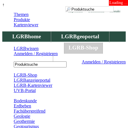
Loading ...
↑
Impressum
Datenschutz
Kontakt
Themen
Produkte
Kartenviewer
LGRBhome
LGRBgeoportal
LGRBbohrungen
LGRB-Shop
LGRBwissen
Anmelden / Registrieren
LGRBwissen
Anmelden / Registrieren
Registrierung
LGRB-Shop
LGRBanzeigeportal
LGRB-Kartenviewer
UVB-Portal
Produkte
Bodenkunde
Erdbeben
Fachübergreifend
Geologie
Geothermie
Geotourismus