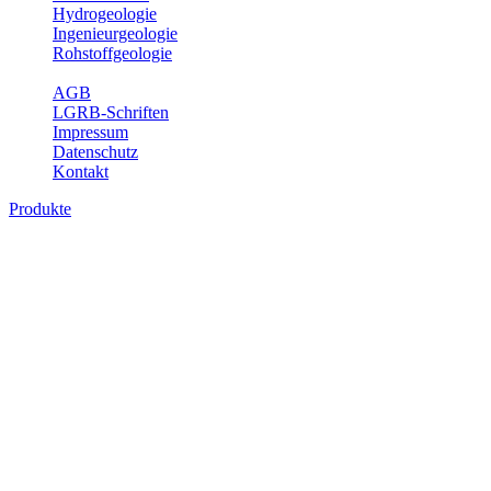
Hydrogeologie
Ingenieurgeologie
Rohstoffgeologie
Service
AGB
LGRB-Schriften
Impressum
Datenschutz
Kontakt
Produkte
Produkte des Themenbereichs
Hydrogeologie
Grundwasser ist die unterirdische Abflusskomponente des
Wasserkreislaufs und wesentlicher Bestandteil des Naturhaushalts.
Bei der Infiltration und Untergrundpassage kommt es zu vielfältigen
physikalischen und chemischen Wechselwirkungen mit dem
Untergrund. Die Aufenthaltszeit im Untergrund variiert zwischen
Tagen und Jahrtausenden. Im Fachbereich Hydrogeologie werden
Themen wie Grundwasserergiebigkeit, Hydrogeologische
Einheiten, Mineral-/Thermalwässer und Geogene
Grundwassertypen gezeigt.