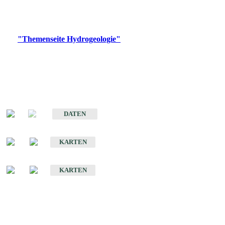
Bitte wählen Sie ein Produkt im gewünschten Format aus.
Digitale Produkte, die direkt downloadbar sind, finden Sie auf
der
"Themenseite Hydrogeologie"
im
LGRBgeoportal
.
Sonstige Fachthemen
Hydrogeologischer Bau und Aquifereigenschaften der Lockergesteine
im Oberrheingraben
DATEN
Hydrogeologische Erkundung von Baden-Württemberg 1 : 50 000 (HGE)
KARTEN
Hydrogeologische Karte von Baden-Württemberg 1 : 50 000 (HGK)
KARTEN
Schriften