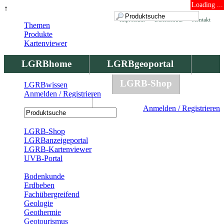
Loading ...
↑
Impressum
Datenschutz
Kontakt
Themen
Produkte
Kartenviewer
LGRBhome
LGRBgeoportal
LGRBbohrungen
LGRB-Shop
LGRBwissen
Anmelden / Registrieren
LGRBwissen
Anmelden / Registrieren
Registrierung
LGRB-Shop
LGRBanzeigeportal
LGRB-Kartenviewer
UVB-Portal
Produkte
Bodenkunde
Erdbeben
Fachübergreifend
Geologie
Geothermie
Geotourismus