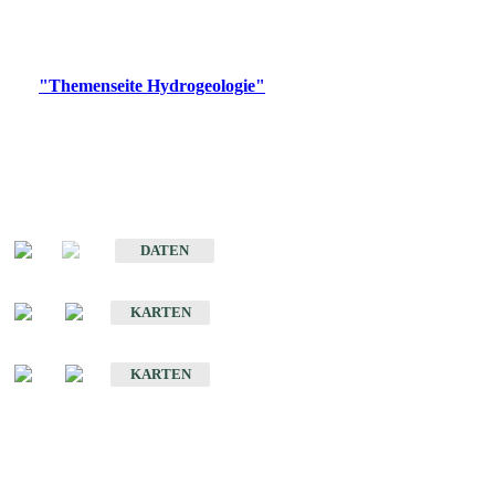
Bitte wählen Sie ein Produkt im gewünschten Format aus.
Digitale Produkte, die direkt downloadbar sind, finden Sie auf
der
"Themenseite Hydrogeologie"
im
LGRBgeoportal
.
Sonstige Fachthemen
Hydrogeologischer Bau und Aquifereigenschaften der Lockergesteine
im Oberrheingraben
DATEN
Hydrogeologische Erkundung von Baden-Württemberg 1 : 50 000 (HGE)
KARTEN
Hydrogeologische Karte von Baden-Württemberg 1 : 50 000 (HGK)
KARTEN
Schriften