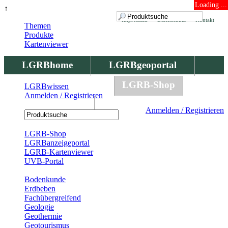
Loading ...
↑
Impressum
Datenschutz
Kontakt
Themen
Produkte
Kartenviewer
LGRBhome
LGRBgeoportal
LGRBbohrungen
LGRB-Shop
LGRBwissen
Anmelden / Registrieren
LGRBwissen
Anmelden / Registrieren
Registrierung
LGRB-Shop
LGRBanzeigeportal
LGRB-Kartenviewer
UVB-Portal
Produkte
Bodenkunde
Erdbeben
Fachübergreifend
Geologie
Geothermie
Geotourismus