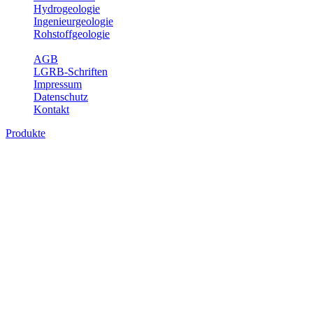
Hydrogeologie
Ingenieurgeologie
Rohstoffgeologie
Service
AGB
LGRB-Schriften
Impressum
Datenschutz
Kontakt
Produkte
Produkte des Themenbereichs
Hydrogeologie
Grundwasser ist die unterirdische Abflusskomponente des
Wasserkreislaufs und wesentlicher Bestandteil des Naturhaushalts.
Bei der Infiltration und Untergrundpassage kommt es zu vielfältigen
physikalischen und chemischen Wechselwirkungen mit dem
Untergrund. Die Aufenthaltszeit im Untergrund variiert zwischen
Tagen und Jahrtausenden. Im Fachbereich Hydrogeologie werden
Themen wie Grundwasserergiebigkeit, Hydrogeologische
Einheiten, Mineral-/Thermalwässer und Geogene
Grundwassertypen gezeigt.