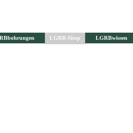
RBbohrungen
LGRB-Shop
LGRBwissen