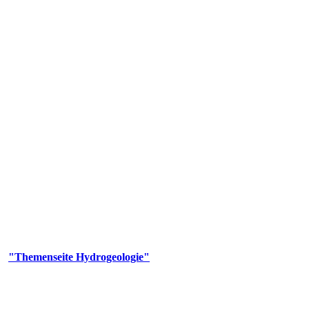
gie
aufs und wesentlicher Bestandteil des Naturhaushalts. Bei der Infiltr
ltszeit im Untergrund variiert zwischen Tagen und Jahrtausenden. 
ermalwässer und Geogene Grundwassertypen gezeigt.
er
"Themenseite Hydrogeologie"
im
LGRBgeoportal
.