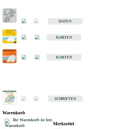
Hydrogeologischer Bau und Aquifereigenschaften der Lockergeste
im Oberrheingraben
DATEN
Hydrogeologische Erkundung von Baden-Württemberg 1 : 50 000
KARTEN
Hydrogeologische Karte von Baden-Württemberg 1 : 50 000 (HGK
KARTEN
Schriften
Schriften des Fachbereichs Hydrogeologie
SCHRIFTEN
Warenkorb
Ihr Warenkorb ist leer.
Merkzettel