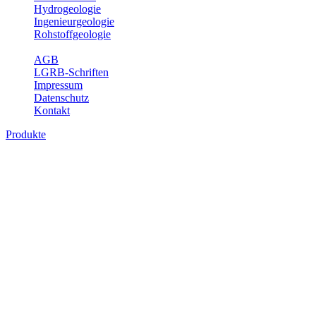
Hydrogeologie
Ingenieurgeologie
Rohstoffgeologie
Service
AGB
LGRB-Schriften
Impressum
Datenschutz
Kontakt
Produkte
Produkte des Themenbereichs Hydrogeolo
Grundwasser ist die unterirdische Abflusskomponente des Wasserkreisl
und chemischen Wechselwirkungen mit dem Untergrund. Die Aufentha
Grundwasserergiebigkeit, Hydrogeologische Einheiten, Mineral-/Th
Bitte wählen Sie ein Produkt im gewünschten Format aus.
Digitale Produkte, die direkt downloadbar sind, finden Sie auf d
Sonstige Fachthemen