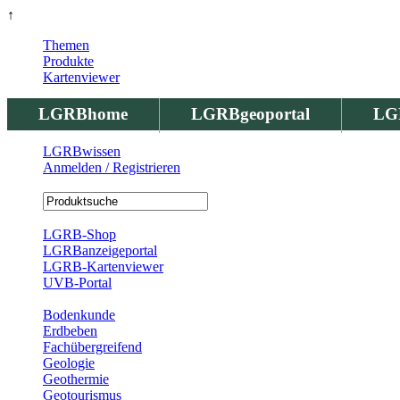
↑
Themen
Produkte
Kartenviewer
LGRBhome
LGRBgeoportal
LG
LGRBwissen
Anmelden / Registrieren
Registrierung
LGRB-Shop
LGRBanzeigeportal
LGRB-Kartenviewer
UVB-Portal
Produkte
Bodenkunde
Erdbeben
Fachübergreifend
Geologie
Geothermie
Geotourismus