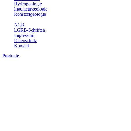
Hydrogeologie
Ingenieurgeologie
Rohstoffgeologie
Service
AGB
LGRB-Schriften
Impressum
Datenschutz
Kontakt
Produkte
Produkte des Themenbereichs
Hydrogeologie
Grundwasser ist die unterirdische Abflusskomponente des
Wasserkreislaufs und wesentlicher Bestandteil des Naturhaushalts.
Bei der Infiltration und Untergrundpassage kommt es zu vielfältigen
physikalischen und chemischen Wechselwirkungen mit dem
Untergrund. Die Aufenthaltszeit im Untergrund variiert zwischen
Tagen und Jahrtausenden. Im Fachbereich Hydrogeologie werden
Themen wie Grundwasserergiebigkeit, Hydrogeologische
Einheiten, Mineral-/Thermalwässer und Geogene
Grundwassertypen gezeigt.