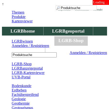
Loading ...
↑
Impressum
Datenschutz
Kontakt
Themen
Produkte
Kartenviewer
LGRBhome
LGRBgeoportal
LGRBbohrungen
LGRB-Shop
LGRBwissen
Anmelden / Registrieren
LGRBwissen
Anmelden / Registrieren
Registrierung
LGRB-Shop
LGRBanzeigeportal
LGRB-Kartenviewer
UVB-Portal
Produkte
Bodenkunde
Erdbeben
Fachübergreifend
Geologie
Geothermie
Geotourismus