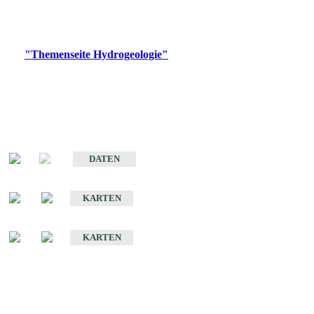
Bitte wählen Sie ein Produkt im gewünschten Format aus.
Digitale Produkte, die direkt downloadbar sind, finden Sie auf
der
"Themenseite Hydrogeologie"
im
LGRBgeoportal
.
Sonstige Fachthemen
Hydrogeologischer Bau und Aquifereigenschaften der Lockergesteine
im Oberrheingraben
DATEN
Hydrogeologische Erkundung von Baden-Württemberg 1 : 50 000 (HGE)
KARTEN
Hydrogeologische Karte von Baden-Württemberg 1 : 50 000 (HGK)
KARTEN
Schriften