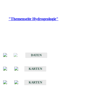
Bitte wählen Sie ein Produkt im gewünschten Format aus.
Digitale Produkte, die direkt downloadbar sind, finden Sie auf
der
"Themenseite Hydrogeologie"
im
LGRBgeoportal
.
Sonstige Fachthemen
Hydrogeologischer Bau und Aquifereigenschaften der Lockergesteine
im Oberrheingraben
DATEN
Hydrogeologische Erkundung von Baden-Württemberg 1 : 50 000 (HGE)
KARTEN
Hydrogeologische Karte von Baden-Württemberg 1 : 50 000 (HGK)
KARTEN
Schriften