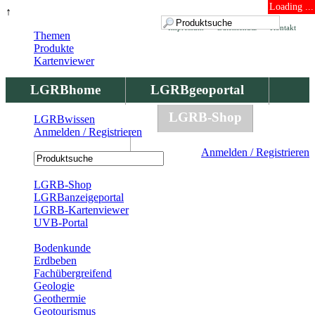
Loading ...
↑
Impressum
Datenschutz
Kontakt
Themen
Produkte
Kartenviewer
LGRBhome
LGRBgeoportal
LGRBbohrungen
LGRB-Shop
LGRBwissen
Anmelden / Registrieren
LGRBwissen
Anmelden / Registrieren
Registrierung
LGRB-Shop
LGRBanzeigeportal
LGRB-Kartenviewer
UVB-Portal
Produkte
Bodenkunde
Erdbeben
Fachübergreifend
Geologie
Geothermie
Geotourismus