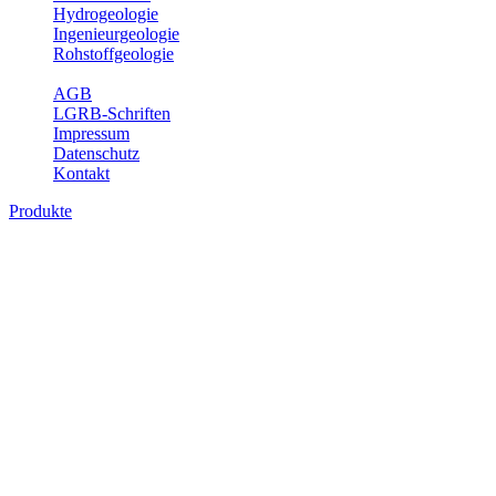
Hydrogeologie
Ingenieurgeologie
Rohstoffgeologie
Service
AGB
LGRB-Schriften
Impressum
Datenschutz
Kontakt
Produkte
Produkte des Themenbereichs
Hydrogeologie
Grundwasser ist die unterirdische Abflusskomponente des
Wasserkreislaufs und wesentlicher Bestandteil des Naturhaushalts.
Bei der Infiltration und Untergrundpassage kommt es zu vielfältigen
physikalischen und chemischen Wechselwirkungen mit dem
Untergrund. Die Aufenthaltszeit im Untergrund variiert zwischen
Tagen und Jahrtausenden. Im Fachbereich Hydrogeologie werden
Themen wie Grundwasserergiebigkeit, Hydrogeologische
Einheiten, Mineral-/Thermalwässer und Geogene
Grundwassertypen gezeigt.