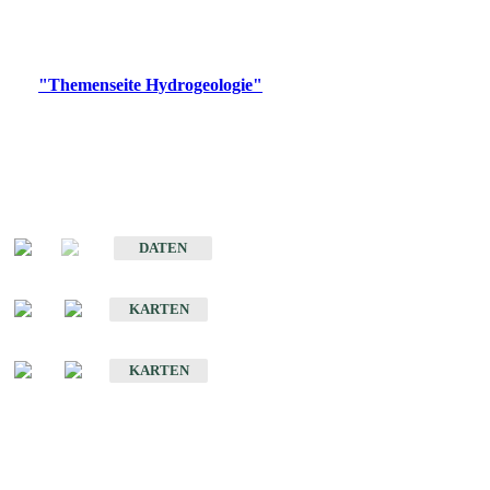
Bitte wählen Sie ein Produkt im gewünschten Format aus.
Digitale Produkte, die direkt downloadbar sind, finden Sie auf
der
"Themenseite Hydrogeologie"
im
LGRBgeoportal
.
Sonstige Fachthemen
Hydrogeologischer Bau und Aquifereigenschaften der Lockergesteine
im Oberrheingraben
DATEN
Hydrogeologische Erkundung von Baden-Württemberg 1 : 50 000 (HGE)
KARTEN
Hydrogeologische Karte von Baden-Württemberg 1 : 50 000 (HGK)
KARTEN
Schriften