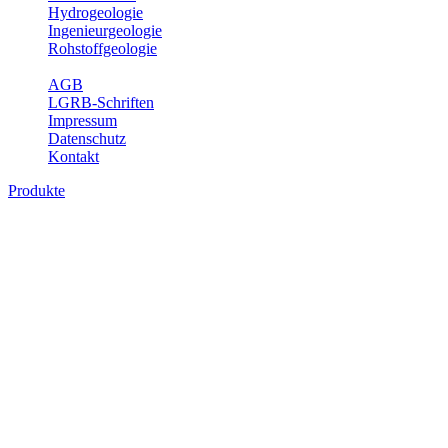
Hydrogeologie
Ingenieurgeologie
Rohstoffgeologie
Service
AGB
LGRB-Schriften
Impressum
Datenschutz
Kontakt
Produkte
Produkte des Themenbereichs
Hydrogeologie
Grundwasser ist die unterirdische Abflusskomponente des
Wasserkreislaufs und wesentlicher Bestandteil des Naturhaushalts.
Bei der Infiltration und Untergrundpassage kommt es zu vielfältigen
physikalischen und chemischen Wechselwirkungen mit dem
Untergrund. Die Aufenthaltszeit im Untergrund variiert zwischen
Tagen und Jahrtausenden. Im Fachbereich Hydrogeologie werden
Themen wie Grundwasserergiebigkeit, Hydrogeologische
Einheiten, Mineral-/Thermalwässer und Geogene
Grundwassertypen gezeigt.