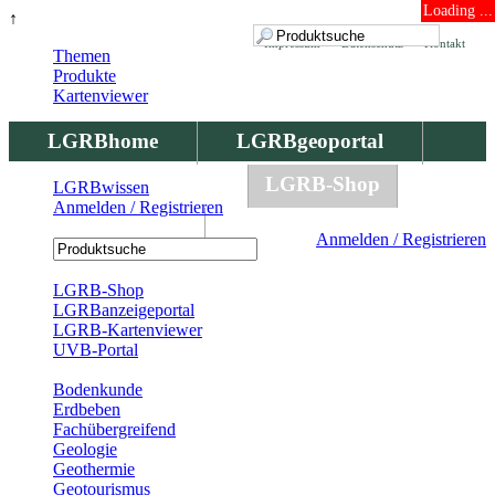
Loading ...
↑
Impressum
Datenschutz
Kontakt
Themen
Produkte
Kartenviewer
LGRBhome
LGRBgeoportal
LGRBbohrungen
LGRB-Shop
LGRBwissen
Anmelden / Registrieren
LGRBwissen
Anmelden / Registrieren
Registrierung
LGRB-Shop
LGRBanzeigeportal
LGRB-Kartenviewer
UVB-Portal
Produkte
Bodenkunde
Erdbeben
Fachübergreifend
Geologie
Geothermie
Geotourismus