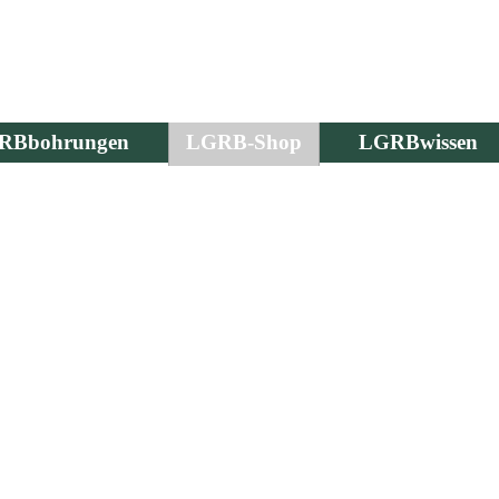
RBbohrungen
LGRB-Shop
LGRBwissen