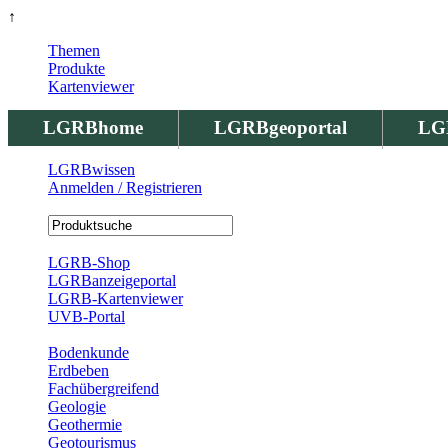
↑
Themen
Produkte
Kartenviewer
LGRBhome
LGRBgeoportal
LG
LGRBwissen
Anmelden / Registrieren
Registrierung
LGRB-Shop
LGRBanzeigeportal
LGRB-Kartenviewer
UVB-Portal
Produkte
Bodenkunde
Erdbeben
Fachübergreifend
Geologie
Geothermie
Geotourismus