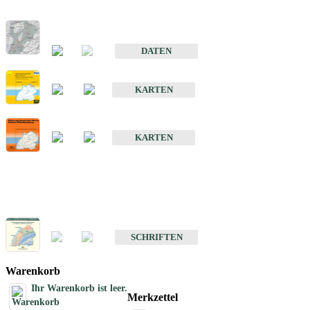
Hydrogeologischer Bau und Aquifereigenschaften der Lockergeste
im Oberrheingraben
DATEN
Hydrogeologische Erkundung von Baden-Württemberg 1 : 50 000
KARTEN
Hydrogeologische Karte von Baden-Württemberg 1 : 50 000 (HGK
KARTEN
Schriften
Schriften des Fachbereichs Hydrogeologie
SCHRIFTEN
Warenkorb
Ihr Warenkorb ist leer.
Merkzettel