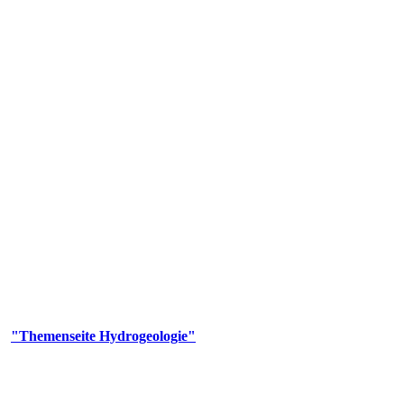
gie
aufs und wesentlicher Bestandteil des Naturhaushalts. Bei der Infiltr
ltszeit im Untergrund variiert zwischen Tagen und Jahrtausenden. 
ermalwässer und Geogene Grundwassertypen gezeigt.
er
"Themenseite Hydrogeologie"
im
LGRBgeoportal
.