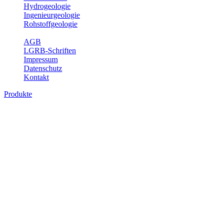
Hydrogeologie
Ingenieurgeologie
Rohstoffgeologie
Service
AGB
LGRB-Schriften
Impressum
Datenschutz
Kontakt
Produkte
Produkte des Themenbereichs Hydrogeolo
Grundwasser ist die unterirdische Abflusskomponente des Wasserkreisl
und chemischen Wechselwirkungen mit dem Untergrund. Die Aufentha
Grundwasserergiebigkeit, Hydrogeologische Einheiten, Mineral-/Th
Bitte wählen Sie ein Produkt im gewünschten Format aus.
Digitale Produkte, die direkt downloadbar sind, finden Sie auf d
Sonstige Fachthemen