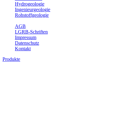
Hydrogeologie
Ingenieurgeologie
Rohstoffgeologie
Service
AGB
LGRB-Schriften
Impressum
Datenschutz
Kontakt
Produkte
Produkte des Themenbereichs
Hydrogeologie
Grundwasser ist die unterirdische Abflusskomponente des
Wasserkreislaufs und wesentlicher Bestandteil des Naturhaushalts.
Bei der Infiltration und Untergrundpassage kommt es zu vielfältigen
physikalischen und chemischen Wechselwirkungen mit dem
Untergrund. Die Aufenthaltszeit im Untergrund variiert zwischen
Tagen und Jahrtausenden. Im Fachbereich Hydrogeologie werden
Themen wie Grundwasserergiebigkeit, Hydrogeologische
Einheiten, Mineral-/Thermalwässer und Geogene
Grundwassertypen gezeigt.