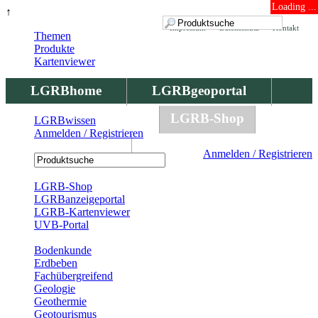
Loading ...
↑
Impressum
Datenschutz
Kontakt
Themen
Produkte
Kartenviewer
LGRBhome
LGRBgeoportal
LGRBbohrungen
LGRB-Shop
LGRBwissen
Anmelden / Registrieren
LGRBwissen
Anmelden / Registrieren
Registrierung
LGRB-Shop
LGRBanzeigeportal
LGRB-Kartenviewer
UVB-Portal
Produkte
Bodenkunde
Erdbeben
Fachübergreifend
Geologie
Geothermie
Geotourismus