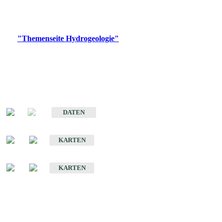
Bitte wählen Sie ein Produkt im gewünschten Format aus.
Digitale Produkte, die direkt downloadbar sind, finden Sie auf
der
"Themenseite Hydrogeologie"
im
LGRBgeoportal
.
Sonstige Fachthemen
Hydrogeologischer Bau und Aquifereigenschaften der Lockergesteine
im Oberrheingraben
DATEN
Hydrogeologische Erkundung von Baden-Württemberg 1 : 50 000 (HGE)
KARTEN
Hydrogeologische Karte von Baden-Württemberg 1 : 50 000 (HGK)
KARTEN
Schriften