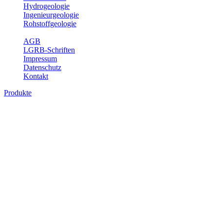
Hydrogeologie
Ingenieurgeologie
Rohstoffgeologie
Service
AGB
LGRB-Schriften
Impressum
Datenschutz
Kontakt
Produkte
Produkte des Themenbereichs Hydrogeolo
Grundwasser ist die unterirdische Abflusskomponente des Wasserkreisl
und chemischen Wechselwirkungen mit dem Untergrund. Die Aufentha
Grundwasserergiebigkeit, Hydrogeologische Einheiten, Mineral-/Th
Bitte wählen Sie ein Produkt im gewünschten Format aus.
Digitale Produkte, die direkt downloadbar sind, finden Sie auf d
Sonstige Fachthemen