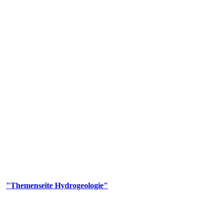
gie
aufs und wesentlicher Bestandteil des Naturhaushalts. Bei der Infiltr
ltszeit im Untergrund variiert zwischen Tagen und Jahrtausenden. 
ermalwässer und Geogene Grundwassertypen gezeigt.
er
"Themenseite Hydrogeologie"
im
LGRBgeoportal
.