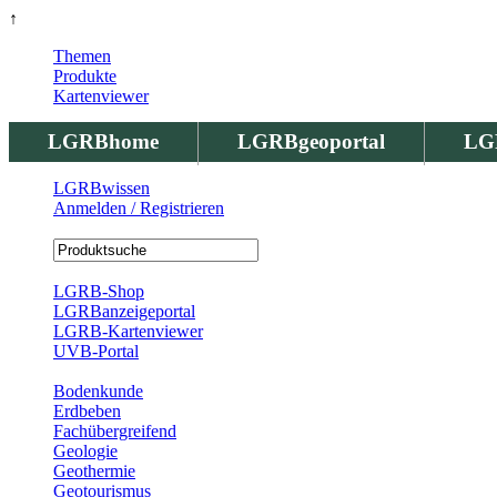
↑
Themen
Produkte
Kartenviewer
LGRBhome
LGRBgeoportal
LG
LGRBwissen
Anmelden / Registrieren
Registrierung
LGRB-Shop
LGRBanzeigeportal
LGRB-Kartenviewer
UVB-Portal
Produkte
Bodenkunde
Erdbeben
Fachübergreifend
Geologie
Geothermie
Geotourismus