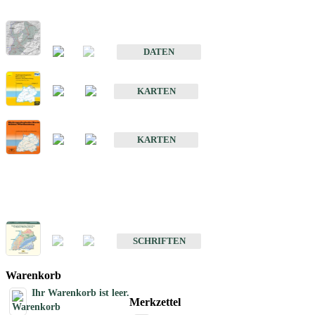
Hydrogeologischer Bau und Aquifereigenschaften der Lockergeste
im Oberrheingraben
DATEN
Hydrogeologische Erkundung von Baden-Württemberg 1 : 50 000
KARTEN
Hydrogeologische Karte von Baden-Württemberg 1 : 50 000 (HGK
KARTEN
Schriften
Schriften des Fachbereichs Hydrogeologie
SCHRIFTEN
Warenkorb
Ihr Warenkorb ist leer.
Merkzettel