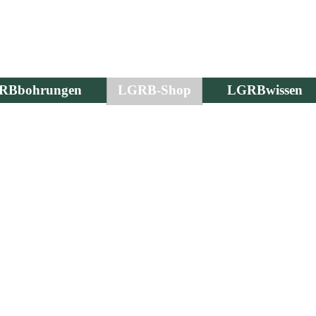
RBbohrungen
LGRB-Shop
LGRBwissen