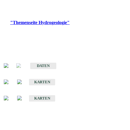
Bitte wählen Sie ein Produkt im gewünschten Format aus.
Digitale Produkte, die direkt downloadbar sind, finden Sie auf
der
"Themenseite Hydrogeologie"
im
LGRBgeoportal
.
Sonstige Fachthemen
Hydrogeologischer Bau und Aquifereigenschaften der Lockergesteine
im Oberrheingraben
DATEN
Hydrogeologische Erkundung von Baden-Württemberg 1 : 50 000 (HGE)
KARTEN
Hydrogeologische Karte von Baden-Württemberg 1 : 50 000 (HGK)
KARTEN
Schriften