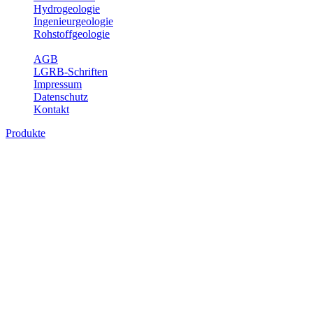
Hydrogeologie
Ingenieurgeologie
Rohstoffgeologie
Service
AGB
LGRB-Schriften
Impressum
Datenschutz
Kontakt
Produkte
Produkte des Themenbereichs
Hydrogeologie
Grundwasser ist die unterirdische Abflusskomponente des
Wasserkreislaufs und wesentlicher Bestandteil des Naturhaushalts.
Bei der Infiltration und Untergrundpassage kommt es zu vielfältigen
physikalischen und chemischen Wechselwirkungen mit dem
Untergrund. Die Aufenthaltszeit im Untergrund variiert zwischen
Tagen und Jahrtausenden. Im Fachbereich Hydrogeologie werden
Themen wie Grundwasserergiebigkeit, Hydrogeologische
Einheiten, Mineral-/Thermalwässer und Geogene
Grundwassertypen gezeigt.