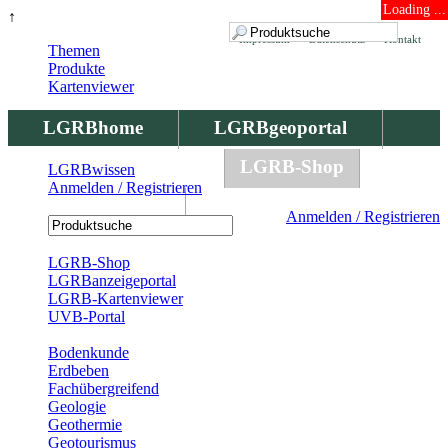
Loading ...
↑
Impressum
Datenschutz
Kontakt
Themen
Produkte
Kartenviewer
LGRBhome
LGRBgeoportal
LGRBbohrungen
LGRB-Shop
LGRBwissen
Anmelden / Registrieren
LGRBwissen
Anmelden / Registrieren
Registrierung
LGRB-Shop
LGRBanzeigeportal
LGRB-Kartenviewer
UVB-Portal
Produkte
Bodenkunde
Erdbeben
Fachübergreifend
Geologie
Geothermie
Geotourismus