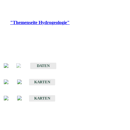
Bitte wählen Sie ein Produkt im gewünschten Format aus.
Digitale Produkte, die direkt downloadbar sind, finden Sie auf
der
"Themenseite Hydrogeologie"
im
LGRBgeoportal
.
Sonstige Fachthemen
Hydrogeologischer Bau und Aquifereigenschaften der Lockergesteine
im Oberrheingraben
DATEN
Hydrogeologische Erkundung von Baden-Württemberg 1 : 50 000 (HGE)
KARTEN
Hydrogeologische Karte von Baden-Württemberg 1 : 50 000 (HGK)
KARTEN
Schriften