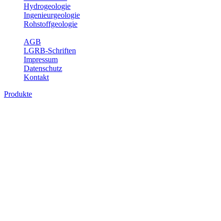
Hydrogeologie
Ingenieurgeologie
Rohstoffgeologie
Service
AGB
LGRB-Schriften
Impressum
Datenschutz
Kontakt
Produkte
Produkte des Themenbereichs
Hydrogeologie
Grundwasser ist die unterirdische Abflusskomponente des
Wasserkreislaufs und wesentlicher Bestandteil des Naturhaushalts.
Bei der Infiltration und Untergrundpassage kommt es zu vielfältigen
physikalischen und chemischen Wechselwirkungen mit dem
Untergrund. Die Aufenthaltszeit im Untergrund variiert zwischen
Tagen und Jahrtausenden. Im Fachbereich Hydrogeologie werden
Themen wie Grundwasserergiebigkeit, Hydrogeologische
Einheiten, Mineral-/Thermalwässer und Geogene
Grundwassertypen gezeigt.