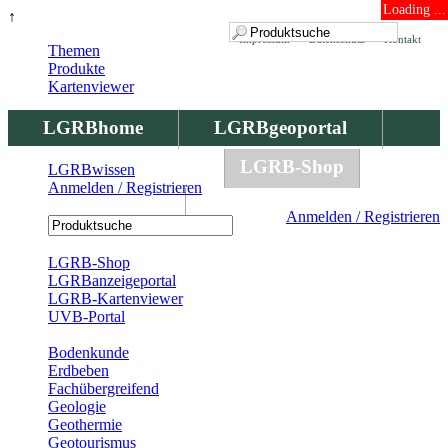
Loading ...
↑
Impressum
Datenschutz
Kontakt
Themen
Produkte
Kartenviewer
LGRBhome
LGRBgeoportal
LGRBbohrungen
LGRB-Shop
LGRBwissen
Anmelden / Registrieren
LGRBwissen
Anmelden / Registrieren
Registrierung
LGRB-Shop
LGRBanzeigeportal
LGRB-Kartenviewer
UVB-Portal
Produkte
Bodenkunde
Erdbeben
Fachübergreifend
Geologie
Geothermie
Geotourismus