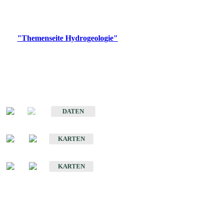
Bitte wählen Sie ein Produkt im gewünschten Format aus.
Digitale Produkte, die direkt downloadbar sind, finden Sie auf
der
"Themenseite Hydrogeologie"
im
LGRBgeoportal
.
Sonstige Fachthemen
Hydrogeologischer Bau und Aquifereigenschaften der Lockergesteine
im Oberrheingraben
DATEN
Hydrogeologische Erkundung von Baden-Württemberg 1 : 50 000 (HGE)
KARTEN
Hydrogeologische Karte von Baden-Württemberg 1 : 50 000 (HGK)
KARTEN
Schriften