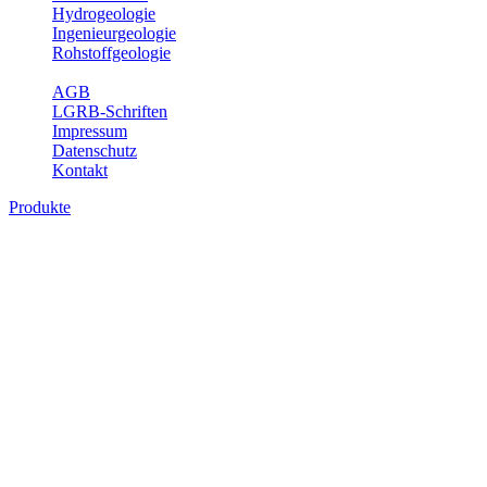
Hydrogeologie
Ingenieurgeologie
Rohstoffgeologie
Service
AGB
LGRB-Schriften
Impressum
Datenschutz
Kontakt
Produkte
Produkte des Themenbereichs
Hydrogeologie
Grundwasser ist die unterirdische Abflusskomponente des
Wasserkreislaufs und wesentlicher Bestandteil des Naturhaushalts.
Bei der Infiltration und Untergrundpassage kommt es zu vielfältigen
physikalischen und chemischen Wechselwirkungen mit dem
Untergrund. Die Aufenthaltszeit im Untergrund variiert zwischen
Tagen und Jahrtausenden. Im Fachbereich Hydrogeologie werden
Themen wie Grundwasserergiebigkeit, Hydrogeologische
Einheiten, Mineral-/Thermalwässer und Geogene
Grundwassertypen gezeigt.