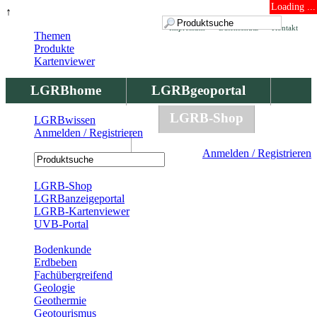
Loading ...
↑
Impressum
Datenschutz
Kontakt
Themen
Produkte
Kartenviewer
LGRBhome
LGRBgeoportal
LGRBbohrungen
LGRB-Shop
LGRBwissen
Anmelden / Registrieren
LGRBwissen
Anmelden / Registrieren
Registrierung
LGRB-Shop
LGRBanzeigeportal
LGRB-Kartenviewer
UVB-Portal
Produkte
Bodenkunde
Erdbeben
Fachübergreifend
Geologie
Geothermie
Geotourismus