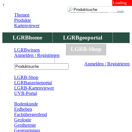
Loading ...
↑
Impressum
Datenschutz
Kontakt
Themen
Produkte
Kartenviewer
LGRBhome
LGRBgeoportal
LGRBbohrungen
LGRB-Shop
LGRBwissen
Anmelden / Registrieren
LGRBwissen
Anmelden / Registrieren
Registrierung
LGRB-Shop
LGRBanzeigeportal
LGRB-Kartenviewer
UVB-Portal
Produkte
Bodenkunde
Erdbeben
Fachübergreifend
Geologie
Geothermie
Geotourismus