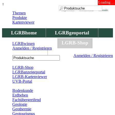
Loading ...
↑
Impressum
Datenschutz
Kontakt
Themen
Produkte
Kartenviewer
LGRBhome
LGRBgeoportal
LGRBbohrungen
LGRB-Shop
LGRBwissen
Anmelden / Registrieren
LGRBwissen
Anmelden / Registrieren
Registrierung
LGRB-Shop
LGRBanzeigeportal
LGRB-Kartenviewer
UVB-Portal
Produkte
Bodenkunde
Erdbeben
Fachübergreifend
Geologie
Geothermie
Geotourismus