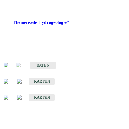
Bitte wählen Sie ein Produkt im gewünschten Format aus.
Digitale Produkte, die direkt downloadbar sind, finden Sie auf
der
"Themenseite Hydrogeologie"
im
LGRBgeoportal
.
Sonstige Fachthemen
Hydrogeologischer Bau und Aquifereigenschaften der Lockergesteine
im Oberrheingraben
DATEN
Hydrogeologische Erkundung von Baden-Württemberg 1 : 50 000 (HGE)
KARTEN
Hydrogeologische Karte von Baden-Württemberg 1 : 50 000 (HGK)
KARTEN
Schriften