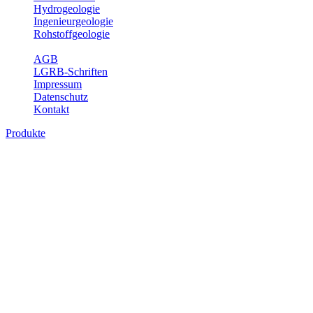
Hydrogeologie
Ingenieurgeologie
Rohstoffgeologie
Service
AGB
LGRB-Schriften
Impressum
Datenschutz
Kontakt
Produkte
Produkte des Themenbereichs
Hydrogeologie
Grundwasser ist die unterirdische Abflusskomponente des
Wasserkreislaufs und wesentlicher Bestandteil des Naturhaushalts.
Bei der Infiltration und Untergrundpassage kommt es zu vielfältigen
physikalischen und chemischen Wechselwirkungen mit dem
Untergrund. Die Aufenthaltszeit im Untergrund variiert zwischen
Tagen und Jahrtausenden. Im Fachbereich Hydrogeologie werden
Themen wie Grundwasserergiebigkeit, Hydrogeologische
Einheiten, Mineral-/Thermalwässer und Geogene
Grundwassertypen gezeigt.