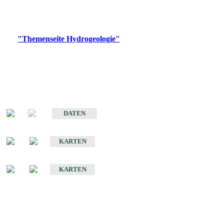
Bitte wählen Sie ein Produkt im gewünschten Format aus.
Digitale Produkte, die direkt downloadbar sind, finden Sie auf
der
"Themenseite Hydrogeologie"
im
LGRBgeoportal
.
Sonstige Fachthemen
Hydrogeologischer Bau und Aquifereigenschaften der Lockergesteine
im Oberrheingraben
DATEN
Hydrogeologische Erkundung von Baden-Württemberg 1 : 50 000 (HGE)
KARTEN
Hydrogeologische Karte von Baden-Württemberg 1 : 50 000 (HGK)
KARTEN
Schriften