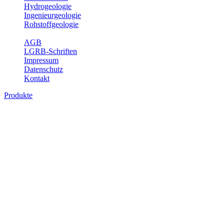
Hydrogeologie
Ingenieurgeologie
Rohstoffgeologie
Service
AGB
LGRB-Schriften
Impressum
Datenschutz
Kontakt
Produkte
Produkte des Themenbereichs
Hydrogeologie
Grundwasser ist die unterirdische Abflusskomponente des
Wasserkreislaufs und wesentlicher Bestandteil des Naturhaushalts.
Bei der Infiltration und Untergrundpassage kommt es zu vielfältigen
physikalischen und chemischen Wechselwirkungen mit dem
Untergrund. Die Aufenthaltszeit im Untergrund variiert zwischen
Tagen und Jahrtausenden. Im Fachbereich Hydrogeologie werden
Themen wie Grundwasserergiebigkeit, Hydrogeologische
Einheiten, Mineral-/Thermalwässer und Geogene
Grundwassertypen gezeigt.