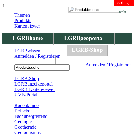
Loading ...
↑
Impressum
Datenschutz
Kontakt
Themen
Produkte
Kartenviewer
LGRBhome
LGRBgeoportal
LGRBbohrungen
LGRB-Shop
LGRBwissen
Anmelden / Registrieren
LGRBwissen
Anmelden / Registrieren
Registrierung
LGRB-Shop
LGRBanzeigeportal
LGRB-Kartenviewer
UVB-Portal
Produkte
Bodenkunde
Erdbeben
Fachübergreifend
Geologie
Geothermie
Geotourismus