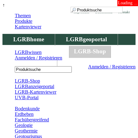
Loading ...
↑
Impressum
Datenschutz
Kontakt
Themen
Produkte
Kartenviewer
LGRBhome
LGRBgeoportal
LGRBbohrungen
LGRB-Shop
LGRBwissen
Anmelden / Registrieren
LGRBwissen
Anmelden / Registrieren
Registrierung
LGRB-Shop
LGRBanzeigeportal
LGRB-Kartenviewer
UVB-Portal
Produkte
Bodenkunde
Erdbeben
Fachübergreifend
Geologie
Geothermie
Geotourismus