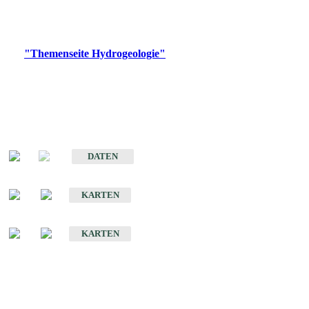
Bitte wählen Sie ein Produkt im gewünschten Format aus.
Digitale Produkte, die direkt downloadbar sind, finden Sie auf
der
"Themenseite Hydrogeologie"
im
LGRBgeoportal
.
Sonstige Fachthemen
Hydrogeologischer Bau und Aquifereigenschaften der Lockergesteine
im Oberrheingraben
DATEN
Hydrogeologische Erkundung von Baden-Württemberg 1 : 50 000 (HGE)
KARTEN
Hydrogeologische Karte von Baden-Württemberg 1 : 50 000 (HGK)
KARTEN
Schriften