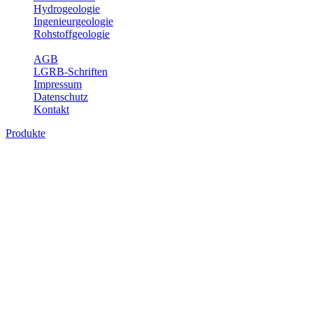
Hydrogeologie
Ingenieurgeologie
Rohstoffgeologie
Service
AGB
LGRB-Schriften
Impressum
Datenschutz
Kontakt
Produkte
Produkte des Themenbereichs
Hydrogeologie
Grundwasser ist die unterirdische Abflusskomponente des
Wasserkreislaufs und wesentlicher Bestandteil des Naturhaushalts.
Bei der Infiltration und Untergrundpassage kommt es zu vielfältigen
physikalischen und chemischen Wechselwirkungen mit dem
Untergrund. Die Aufenthaltszeit im Untergrund variiert zwischen
Tagen und Jahrtausenden. Im Fachbereich Hydrogeologie werden
Themen wie Grundwasserergiebigkeit, Hydrogeologische
Einheiten, Mineral-/Thermalwässer und Geogene
Grundwassertypen gezeigt.