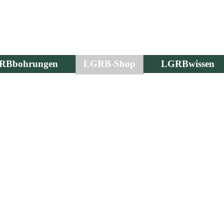
RBbohrungen
LGRB-Shop
LGRBwissen