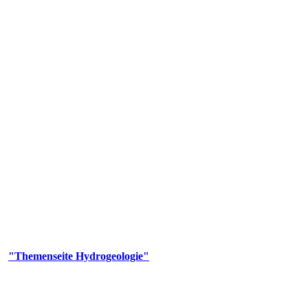
gie
aufs und wesentlicher Bestandteil des Naturhaushalts. Bei der Infiltr
ltszeit im Untergrund variiert zwischen Tagen und Jahrtausenden. 
ermalwässer und Geogene Grundwassertypen gezeigt.
er
"Themenseite Hydrogeologie"
im
LGRBgeoportal
.