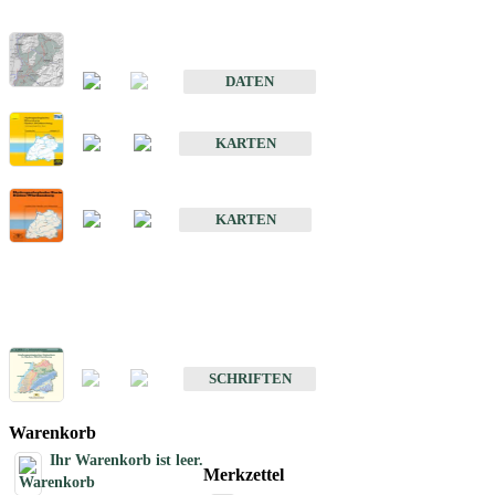
Hydrogeologischer Bau und Aquifereigenschaften der Lockergeste
im Oberrheingraben
DATEN
Hydrogeologische Erkundung von Baden-Württemberg 1 : 50 000
KARTEN
Hydrogeologische Karte von Baden-Württemberg 1 : 50 000 (HGK
KARTEN
Schriften
Schriften des Fachbereichs Hydrogeologie
SCHRIFTEN
Warenkorb
Ihr Warenkorb ist leer.
Merkzettel