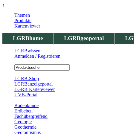
↑
Themen
Produkte
Kartenviewer
LGRBhome
LGRBgeoportal
LG
LGRBwissen
Anmelden / Registrieren
Registrierung
LGRB-Shop
LGRBanzeigeportal
LGRB-Kartenviewer
UVB-Portal
Produkte
Bodenkunde
Erdbeben
Fachübergreifend
Geologie
Geothermie
Geotourismus