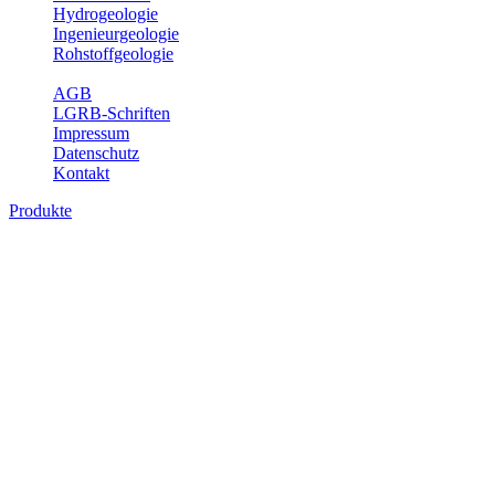
Hydrogeologie
Ingenieurgeologie
Rohstoffgeologie
Service
AGB
LGRB-Schriften
Impressum
Datenschutz
Kontakt
Produkte
Produkte des Themenbereichs Hydrogeolo
Grundwasser ist die unterirdische Abflusskomponente des Wasserkreisl
und chemischen Wechselwirkungen mit dem Untergrund. Die Aufentha
Grundwasserergiebigkeit, Hydrogeologische Einheiten, Mineral-/Th
Bitte wählen Sie ein Produkt im gewünschten Format aus.
Digitale Produkte, die direkt downloadbar sind, finden Sie auf d
Sonstige Fachthemen