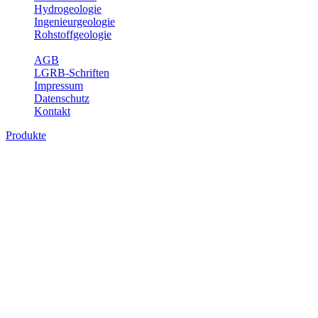
Hydrogeologie
Ingenieurgeologie
Rohstoffgeologie
Service
AGB
LGRB-Schriften
Impressum
Datenschutz
Kontakt
Produkte
Produkte des Themenbereichs
Hydrogeologie
Grundwasser ist die unterirdische Abflusskomponente des
Wasserkreislaufs und wesentlicher Bestandteil des Naturhaushalts.
Bei der Infiltration und Untergrundpassage kommt es zu vielfältigen
physikalischen und chemischen Wechselwirkungen mit dem
Untergrund. Die Aufenthaltszeit im Untergrund variiert zwischen
Tagen und Jahrtausenden. Im Fachbereich Hydrogeologie werden
Themen wie Grundwasserergiebigkeit, Hydrogeologische
Einheiten, Mineral-/Thermalwässer und Geogene
Grundwassertypen gezeigt.