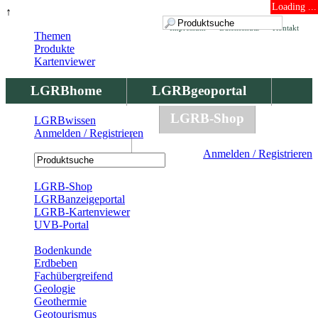
Loading ...
↑
Impressum
Datenschutz
Kontakt
Themen
Produkte
Kartenviewer
LGRBhome
LGRBgeoportal
LGRBbohrungen
LGRB-Shop
LGRBwissen
Anmelden / Registrieren
LGRBwissen
Anmelden / Registrieren
Registrierung
LGRB-Shop
LGRBanzeigeportal
LGRB-Kartenviewer
UVB-Portal
Produkte
Bodenkunde
Erdbeben
Fachübergreifend
Geologie
Geothermie
Geotourismus