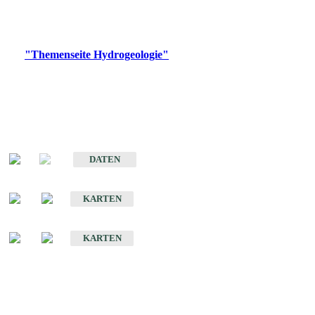
Bitte wählen Sie ein Produkt im gewünschten Format aus.
Digitale Produkte, die direkt downloadbar sind, finden Sie auf
der
"Themenseite Hydrogeologie"
im
LGRBgeoportal
.
Sonstige Fachthemen
Hydrogeologischer Bau und Aquifereigenschaften der Lockergesteine
im Oberrheingraben
DATEN
Hydrogeologische Erkundung von Baden-Württemberg 1 : 50 000 (HGE)
KARTEN
Hydrogeologische Karte von Baden-Württemberg 1 : 50 000 (HGK)
KARTEN
Schriften