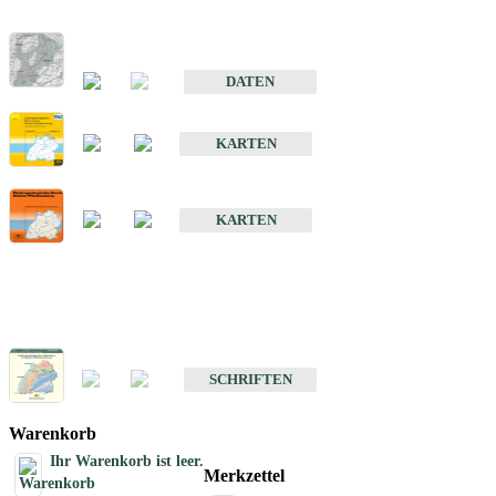
Hydrogeologischer Bau und Aquifereigenschaften der Lockergeste
im Oberrheingraben
DATEN
Hydrogeologische Erkundung von Baden-Württemberg 1 : 50 000
KARTEN
Hydrogeologische Karte von Baden-Württemberg 1 : 50 000 (HGK
KARTEN
Schriften
Schriften des Fachbereichs Hydrogeologie
SCHRIFTEN
Warenkorb
Ihr Warenkorb ist leer.
Merkzettel