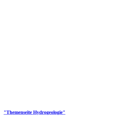
gie
aufs und wesentlicher Bestandteil des Naturhaushalts. Bei der Infiltr
ltszeit im Untergrund variiert zwischen Tagen und Jahrtausenden. 
ermalwässer und Geogene Grundwassertypen gezeigt.
er
"Themenseite Hydrogeologie"
im
LGRBgeoportal
.