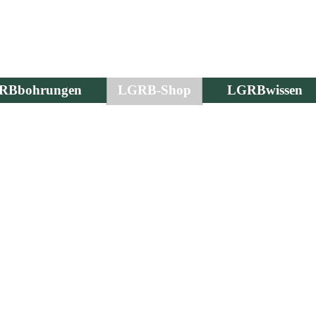
RBbohrungen
LGRB-Shop
LGRBwissen