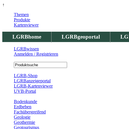
↑
Themen
Produkte
Kartenviewer
LGRBhome
LGRBgeoportal
LG
LGRBwissen
Anmelden / Registrieren
Registrierung
LGRB-Shop
LGRBanzeigeportal
LGRB-Kartenviewer
UVB-Portal
Produkte
Bodenkunde
Erdbeben
Fachübergreifend
Geologie
Geothermie
Geotourismus