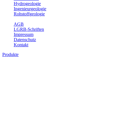
Hydrogeologie
Ingenieurgeologie
Rohstoffgeologie
Service
AGB
LGRB-Schriften
Impressum
Datenschutz
Kontakt
Produkte
Produkte des Themenbereichs Hydrogeolo
Grundwasser ist die unterirdische Abflusskomponente des Wasserkreisl
und chemischen Wechselwirkungen mit dem Untergrund. Die Aufentha
Grundwasserergiebigkeit, Hydrogeologische Einheiten, Mineral-/Th
Bitte wählen Sie ein Produkt im gewünschten Format aus.
Digitale Produkte, die direkt downloadbar sind, finden Sie auf d
Sonstige Fachthemen