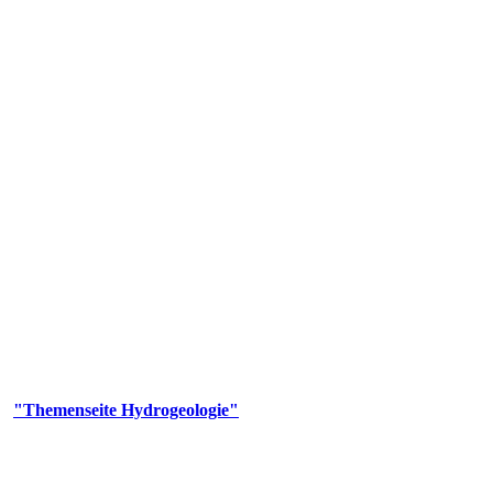
gie
aufs und wesentlicher Bestandteil des Naturhaushalts. Bei der Infiltr
ltszeit im Untergrund variiert zwischen Tagen und Jahrtausenden. 
ermalwässer und Geogene Grundwassertypen gezeigt.
er
"Themenseite Hydrogeologie"
im
LGRBgeoportal
.