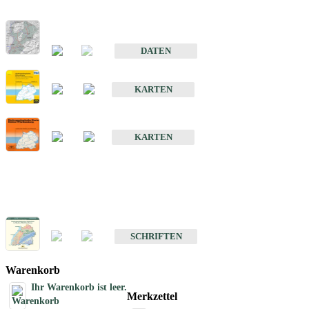
Hydrogeologischer Bau und Aquifereigenschaften der Lockergeste
im Oberrheingraben
DATEN
Hydrogeologische Erkundung von Baden-Württemberg 1 : 50 000
KARTEN
Hydrogeologische Karte von Baden-Württemberg 1 : 50 000 (HGK
KARTEN
Schriften
Schriften des Fachbereichs Hydrogeologie
SCHRIFTEN
Warenkorb
Ihr Warenkorb ist leer.
Merkzettel