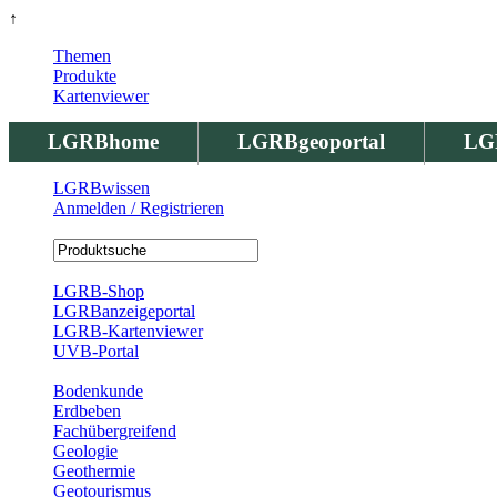
↑
Themen
Produkte
Kartenviewer
LGRBhome
LGRBgeoportal
LG
LGRBwissen
Anmelden / Registrieren
Registrierung
LGRB-Shop
LGRBanzeigeportal
LGRB-Kartenviewer
UVB-Portal
Produkte
Bodenkunde
Erdbeben
Fachübergreifend
Geologie
Geothermie
Geotourismus