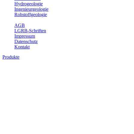
Hydrogeologie
Ingenieurgeologie
Rohstoffgeologie
Service
AGB
LGRB-Schriften
Impressum
Datenschutz
Kontakt
Produkte
Produkte des Themenbereichs Hydrogeolo
Grundwasser ist die unterirdische Abflusskomponente des Wasserkreisl
und chemischen Wechselwirkungen mit dem Untergrund. Die Aufentha
Grundwasserergiebigkeit, Hydrogeologische Einheiten, Mineral-/Th
Bitte wählen Sie ein Produkt im gewünschten Format aus.
Digitale Produkte, die direkt downloadbar sind, finden Sie auf d
Sonstige Fachthemen