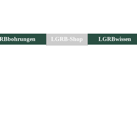
RBbohrungen
LGRB-Shop
LGRBwissen