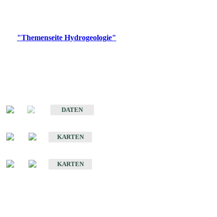
Bitte wählen Sie ein Produkt im gewünschten Format aus.
Digitale Produkte, die direkt downloadbar sind, finden Sie auf
der
"Themenseite Hydrogeologie"
im
LGRBgeoportal
.
Sonstige Fachthemen
Hydrogeologischer Bau und Aquifereigenschaften der Lockergesteine
im Oberrheingraben
DATEN
Hydrogeologische Erkundung von Baden-Württemberg 1 : 50 000 (HGE)
KARTEN
Hydrogeologische Karte von Baden-Württemberg 1 : 50 000 (HGK)
KARTEN
Schriften