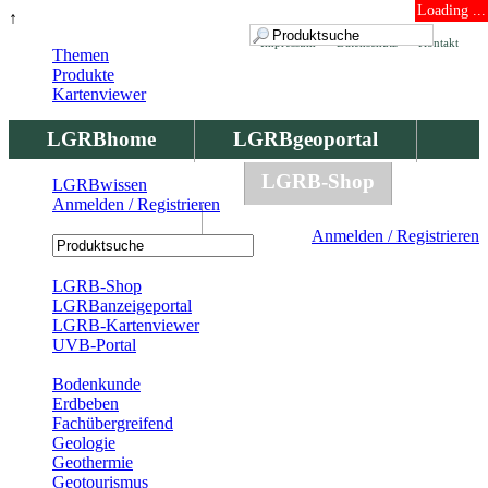
Loading ...
↑
Impressum
Datenschutz
Kontakt
Themen
Produkte
Kartenviewer
LGRBhome
LGRBgeoportal
LGRBbohrungen
LGRB-Shop
LGRBwissen
Anmelden / Registrieren
LGRBwissen
Anmelden / Registrieren
Registrierung
LGRB-Shop
LGRBanzeigeportal
LGRB-Kartenviewer
UVB-Portal
Produkte
Bodenkunde
Erdbeben
Fachübergreifend
Geologie
Geothermie
Geotourismus