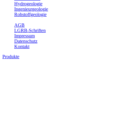
Hydrogeologie
Ingenieurgeologie
Rohstoffgeologie
Service
AGB
LGRB-Schriften
Impressum
Datenschutz
Kontakt
Produkte
Produkte des Themenbereichs
Hydrogeologie
Grundwasser ist die unterirdische Abflusskomponente des
Wasserkreislaufs und wesentlicher Bestandteil des Naturhaushalts.
Bei der Infiltration und Untergrundpassage kommt es zu vielfältigen
physikalischen und chemischen Wechselwirkungen mit dem
Untergrund. Die Aufenthaltszeit im Untergrund variiert zwischen
Tagen und Jahrtausenden. Im Fachbereich Hydrogeologie werden
Themen wie Grundwasserergiebigkeit, Hydrogeologische
Einheiten, Mineral-/Thermalwässer und Geogene
Grundwassertypen gezeigt.