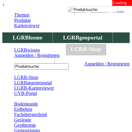
Loading ...
↑
Impressum
Datenschutz
Kontakt
Themen
Produkte
Kartenviewer
LGRBhome
LGRBgeoportal
LGRBbohrungen
LGRB-Shop
LGRBwissen
Anmelden / Registrieren
LGRBwissen
Anmelden / Registrieren
Registrierung
LGRB-Shop
LGRBanzeigeportal
LGRB-Kartenviewer
UVB-Portal
Produkte
Bodenkunde
Erdbeben
Fachübergreifend
Geologie
Geothermie
Geotourismus