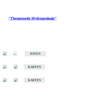
Bitte wählen Sie ein Produkt im gewünschten Format aus.
Digitale Produkte, die direkt downloadbar sind, finden Sie auf
der
"Themenseite Hydrogeologie"
im
LGRBgeoportal
.
Sonstige Fachthemen
Hydrogeologischer Bau und Aquifereigenschaften der Lockergesteine
im Oberrheingraben
DATEN
Hydrogeologische Erkundung von Baden-Württemberg 1 : 50 000 (HGE)
KARTEN
Hydrogeologische Karte von Baden-Württemberg 1 : 50 000 (HGK)
KARTEN
Schriften