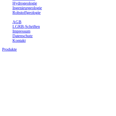
Hydrogeologie
Ingenieurgeologie
Rohstoffgeologie
Service
AGB
LGRB-Schriften
Impressum
Datenschutz
Kontakt
Produkte
Produkte des Themenbereichs
Hydrogeologie
Grundwasser ist die unterirdische Abflusskomponente des
Wasserkreislaufs und wesentlicher Bestandteil des Naturhaushalts.
Bei der Infiltration und Untergrundpassage kommt es zu vielfältigen
physikalischen und chemischen Wechselwirkungen mit dem
Untergrund. Die Aufenthaltszeit im Untergrund variiert zwischen
Tagen und Jahrtausenden. Im Fachbereich Hydrogeologie werden
Themen wie Grundwasserergiebigkeit, Hydrogeologische
Einheiten, Mineral-/Thermalwässer und Geogene
Grundwassertypen gezeigt.